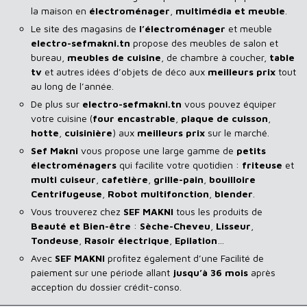
la maison en
électroménager
,
multimédia et meuble
.
Le site des magasins de
l’électroménager
et meuble
electro-sefmakni.tn
propose des meubles de salon et
bureau,
meubles de cuisine
, de chambre à coucher,
table
tv
et autres idées d’objets de déco aux
meilleurs prix
tout
au long de l’année.
De plus sur
electro-sefmakni.tn
vous pouvez équiper
votre cuisine (
four encastrable
,
plaque de cuisson
,
hotte
,
cuisinière
) aux
meilleurs prix
sur le marché.
Sef Makni
vous propose une large gamme de
petits
électroménagers
qui facilite votre quotidien :
friteuse
et
multi cuiseur
,
cafetière
,
grille-pain
,
bouilloire
Centrifugeuse
,
Robot multifonction
,
blender
.
Vous trouverez chez
SEF MAKNI
tous les produits de
Beauté et Bien-être
:
Sèche-Cheveu
,
Lisseur
,
Tondeuse
,
Rasoir
électrique
,
Epilation
…
Avec
SEF
MAKNI
profitez également d’une Facilité de
paiement sur une période allant
jusqu’à 36 mois
après
acception du dossier crédit-conso.