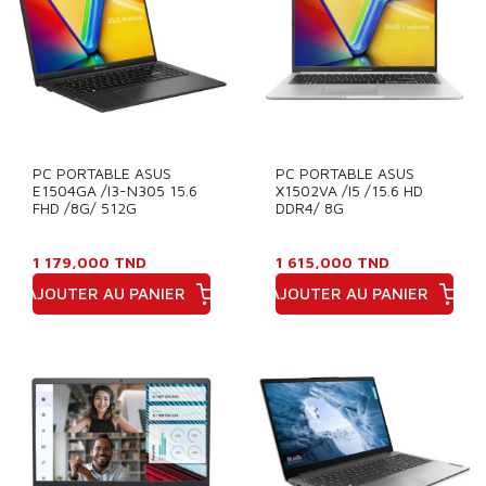
PC PORTABLE ASUS
PC PORTABLE ASUS
E1504GA /I3-N305 15.6
X1502VA /I5 /15.6 HD
FHD /8G/ 512G
DDR4/ 8G
1 179,000 TND
1 615,000 TND
AJOUTER AU PANIER
AJOUTER AU PANIER
Prix
Prix