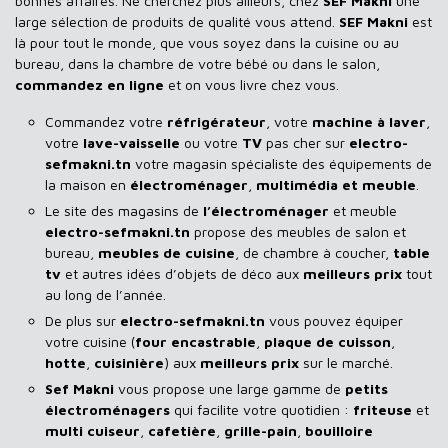
bonnes affaires. Ne cherchez plus ailleurs, chez
SEF Makni
une
large sélection de produits de qualité vous attend.
SEF Makni
est
là pour tout le monde, que vous soyez dans la cuisine ou au
bureau, dans la chambre de votre bébé ou dans le salon,
commandez en ligne
et on vous livre chez vous.
Commandez votre
réfrigérateur
, votre
machine à laver
,
votre
lave-vaisselle
ou votre
TV
pas cher sur
electro-
sefmakni.tn
votre magasin spécialiste des équipements de
la maison en
électroménager
,
multimédia et meuble
.
Le site des magasins de
l’électroménager
et meuble
electro-sefmakni.tn
propose des meubles de salon et
bureau,
meubles de cuisine
, de chambre à coucher,
table
tv
et autres idées d’objets de déco aux
meilleurs prix
tout
au long de l’année.
De plus sur
electro-sefmakni.tn
vous pouvez équiper
votre cuisine (
four encastrable
,
plaque de cuisson
,
hotte
,
cuisinière
) aux
meilleurs prix
sur le marché.
Sef Makni
vous propose une large gamme de
petits
électroménagers
qui facilite votre quotidien :
friteuse
et
multi cuiseur
,
cafetière
,
grille-pain
,
bouilloire