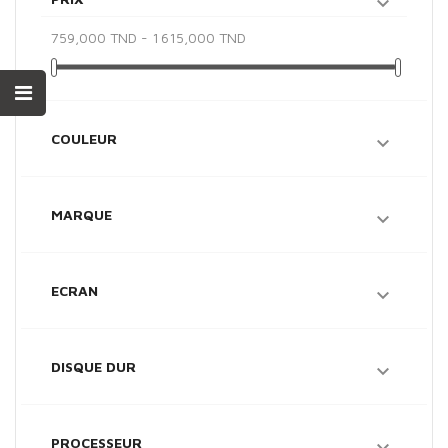

759,000 TND - 1 615,000 TND
COULEUR

MARQUE

ECRAN

DISQUE DUR

PROCESSEUR