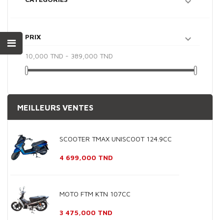

PRIX

10,000 TND - 389,000 TND
MEILLEURS VENTES
SCOOTER TMAX UNISCOOT 124.9CC
Prix
4 699,000 TND
MOTO FTM KTN 107CC
Prix
3 475,000 TND