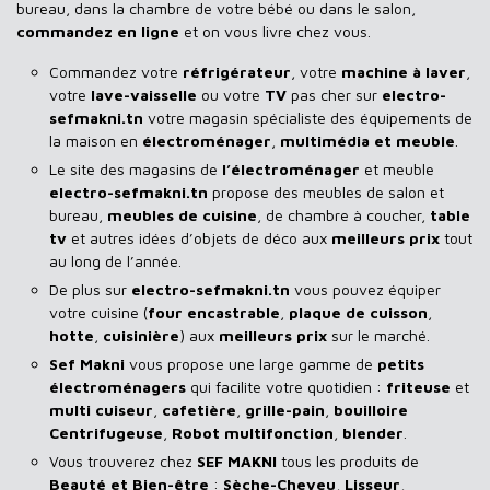
bureau, dans la chambre de votre bébé ou dans le salon,
commandez en ligne
et on vous livre chez vous.
Commandez votre
réfrigérateur
, votre
machine à laver
,
votre
lave-vaisselle
ou votre
TV
pas cher sur
electro-
sefmakni.tn
votre magasin spécialiste des équipements de
la maison en
électroménager
,
multimédia et meuble
.
Le site des magasins de
l’électroménager
et meuble
electro-sefmakni.tn
propose des meubles de salon et
bureau,
meubles de cuisine
, de chambre à coucher,
table
tv
et autres idées d’objets de déco aux
meilleurs prix
tout
au long de l’année.
De plus sur
electro-sefmakni.tn
vous pouvez équiper
votre cuisine (
four encastrable
,
plaque de cuisson
,
hotte
,
cuisinière
) aux
meilleurs prix
sur le marché.
Sef Makni
vous propose une large gamme de
petits
électroménagers
qui facilite votre quotidien :
friteuse
et
multi cuiseur
,
cafetière
,
grille-pain
,
bouilloire
Centrifugeuse
,
Robot multifonction
,
blender
.
Vous trouverez chez
SEF MAKNI
tous les produits de
Beauté et Bien-être
:
Sèche-Cheveu
,
Lisseur
,