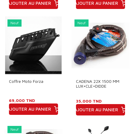
AJOUTER AU PANIER
AJOUTER AU PANIER
Prix
Prix
Neuf
Neuf
Coffre Moto Forza
CADENA 22X 1500 MM
LUX+CLE+DIDDE
69,000 TND
35,000 TND
AJOUTER AU PANIER
AJOUTER AU PANIER
Prix
Prix
Neuf