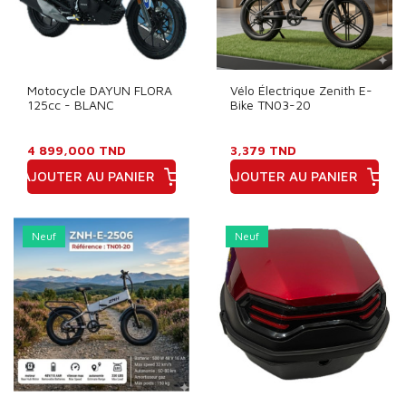
Motocycle DAYUN FLORA
Vélo Électrique Zenith E-
125cc - BLANC
Bike TN03-20
4 899,000 TND
3,379 TND
AJOUTER AU PANIER
AJOUTER AU PANIER
Prix
Prix
Neuf
Neuf