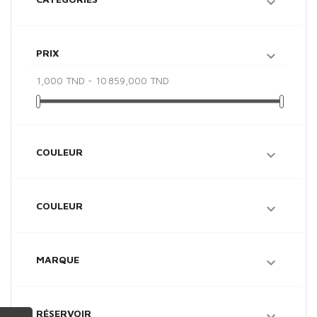

PRIX

1,000 TND - 10 859,000 TND
COULEUR

COULEUR

MARQUE

RÉSERVOIR