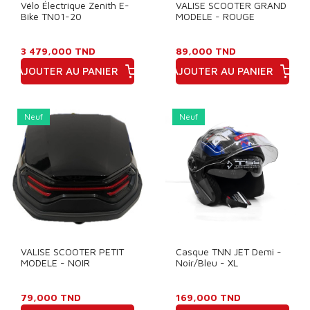
Vélo Électrique Zenith E-
VALISE SCOOTER GRAND
Bike TN01-20
MODELE - ROUGE
3 479,000 TND
89,000 TND
AJOUTER AU PANIER
AJOUTER AU PANIER
Prix
Prix
Neuf
Neuf
VALISE SCOOTER PETIT
Casque TNN JET Demi -
MODELE - NOIR
Noir/Bleu - XL
79,000 TND
169,000 TND