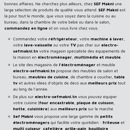
bonnes affaires. Ne cherchez plus ailleurs, chez
SEF Makni
une
large sélection de produits de qualité vous attend.
SEF Makni
est
là pour tout le monde, que vous soyez dans la cuisine ou au
bureau, dans la chambre de votre bébé ou dans le salon,
commandez en ligne
et on vous livre chez vous.
Commandez votre
réfrigérateur
, votre
machine à laver
,
votre
lave-vaisselle
ou votre
TV
pas cher sur
electro-
sefmakni.tn
votre magasin spécialiste des équipements de
la maison en
électroménager
,
multimédia et meuble
.
Le site des magasins de
l’électroménager
et meuble
electro-sefmakni.tn
propose des meubles de salon et
bureau,
meubles de cuisine
, de chambre à coucher,
table
tv
et autres idées d’objets de déco aux
meilleurs prix
tout
au long de l’année.
De plus sur
electro-sefmakni.tn
vous pouvez équiper
votre cuisine (
four encastrable
,
plaque de cuisson
,
hotte
,
cuisinière
) aux
meilleurs prix
sur le marché.
Sef Makni
vous propose une large gamme de
petits
électroménagers
qui facilite votre quotidien :
friteuse
et
multi cuiseur
,
cafetière
,
grille-pain
,
bouilloire