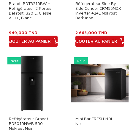
Brandt BDT3210BW -
Réfrigérateur Side By
Réfrigérateur 2 Portes
Side Condor CRM55NDX
DeFrost, 320 L, Classe
Inverter 424L NoFrost
A+++, Blanc
Dark Inox
949,000 TND
2 663,000 TND
AJOUTER AU PANIER
AJOUTER AU PANIER
Prix
Prix
Neuf
Neuf
Réfrigérateur Brandt
Mini Bar FRESH140L -
BD5010NWB 500L
Noir
NoFrost Noir