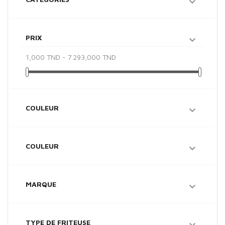

PRIX

1,000 TND - 7 293,000 TND
COULEUR

COULEUR

MARQUE

TYPE DE FRITEUSE