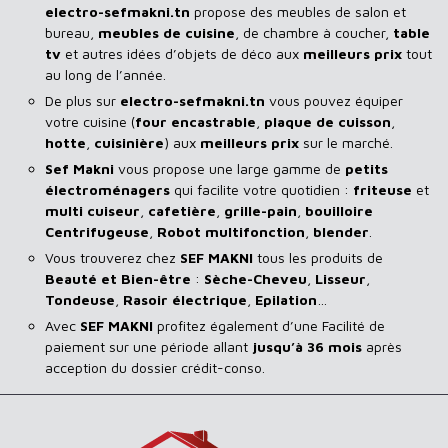
electro-sefmakni.tn
propose des meubles de salon et
bureau,
meubles de cuisine
, de chambre à coucher,
table
tv
et autres idées d’objets de déco aux
meilleurs prix
tout
au long de l’année.
De plus sur
electro-sefmakni.tn
vous pouvez équiper
votre cuisine (
four encastrable
,
plaque de cuisson
,
hotte
,
cuisinière
) aux
meilleurs prix
sur le marché.
Sef Makni
vous propose une large gamme de
petits
électroménagers
qui facilite votre quotidien :
friteuse
et
multi cuiseur
,
cafetière
,
grille-pain
,
bouilloire
Centrifugeuse
,
Robot multifonction
,
blender
.
Vous trouverez chez
SEF MAKNI
tous les produits de
Beauté et Bien-être
:
Sèche-Cheveu
,
Lisseur
,
Tondeuse
,
Rasoir
électrique
,
Epilation
…
Avec
SEF
MAKNI
profitez également d’une Facilité de
paiement sur une période allant
jusqu’à 36 mois
après
acception du dossier crédit-conso.