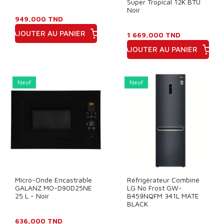
Super Tropical 12K BTU
Noir
949,000 TND
AJOUTER AU PANIER
1 669,000 TND
Prix
AJOUTER AU PANIER
Prix
Neuf
Neuf
Micro-Onde Encastrable
Réfrigérateur Combiné
GALANZ MO-D90D25NE
LG No Frost GW-
25 L - Noir
B459NQFM 341L MATE
BLACK
636,000 TND