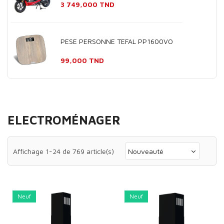
Prix
3 749,000 TND
PESE PERSONNE TEFAL PP1600VO
Prix
99,000 TND
ELECTROMÉNAGER
Affichage 1-24 de 769 article(s)
Nouveauté
Neuf
Neuf