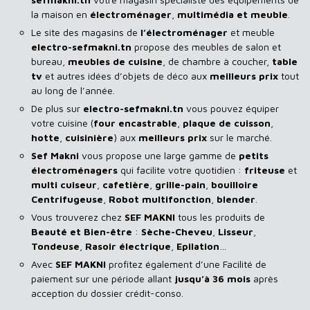
la maison en
électroménager
,
multimédia et meuble
.
Le site des magasins de
l’électroménager
et meuble
electro-sefmakni.tn
propose des meubles de salon et
bureau,
meubles de cuisine
, de chambre à coucher,
table
tv
et autres idées d’objets de déco aux
meilleurs prix
tout
au long de l’année.
De plus sur
electro-sefmakni.tn
vous pouvez équiper
votre cuisine (
four encastrable
,
plaque de cuisson
,
hotte
,
cuisinière
) aux
meilleurs prix
sur le marché.
Sef Makni
vous propose une large gamme de
petits
électroménagers
qui facilite votre quotidien :
friteuse
et
multi cuiseur
,
cafetière
,
grille-pain
,
bouilloire
Centrifugeuse
,
Robot multifonction
,
blender
.
Vous trouverez chez
SEF MAKNI
tous les produits de
Beauté et Bien-être
:
Sèche-Cheveu
,
Lisseur
,
Tondeuse
,
Rasoir
électrique
,
Epilation
…
Avec
SEF
MAKNI
profitez également d’une Facilité de
paiement sur une période allant
jusqu’à 36 mois
après
acception du dossier crédit-conso.