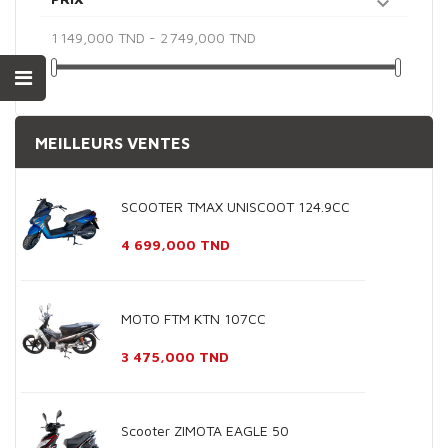

1 149,000 TND - 2 749,000 TND
MEILLEURS VENTES
SCOOTER TMAX UNISCOOT 124.9CC
Prix
4 699,000 TND
MOTO FTM KTN 107CC
Prix
3 475,000 TND
Scooter ZIMOTA EAGLE 50