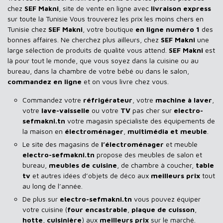
chez
SEF Makni
, site de vente en ligne avec
livraison express
sur toute la Tunisie Vous trouverez les prix les moins chers en
Tunisie chez
SEF Makni
, votre boutique
en ligne numéro 1
des
bonnes affaires. Ne cherchez plus ailleurs, chez
SEF Makni
une
large sélection de produits de qualité vous attend.
SEF Makni
est
là pour tout le monde, que vous soyez dans la cuisine ou au
bureau, dans la chambre de votre bébé ou dans le salon,
commandez en ligne
et on vous livre chez vous.
Commandez votre
réfrigérateur
, votre
machine à laver
,
votre
lave-vaisselle
ou votre
TV
pas cher sur
electro-
sefmakni.tn
votre magasin spécialiste des équipements de
la maison en
électroménager
,
multimédia et meuble
.
Le site des magasins de
l’électroménager
et meuble
electro-sefmakni.tn
propose des meubles de salon et
bureau,
meubles de cuisine
, de chambre à coucher,
table
tv
et autres idées d’objets de déco aux
meilleurs prix
tout
au long de l’année.
De plus sur
electro-sefmakni.tn
vous pouvez équiper
votre cuisine (
four encastrable
,
plaque de cuisson
,
hotte
,
cuisinière
) aux
meilleurs prix
sur le marché.