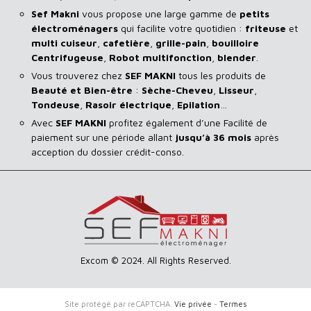
Sef Makni
vous propose une large gamme de
petits
électroménagers
qui facilite votre quotidien :
friteuse
et
multi cuiseur
,
cafetière
,
grille-pain
,
bouilloire
Centrifugeuse
,
Robot multifonction
,
blender
.
Vous trouverez chez
SEF MAKNI
tous les produits de
Beauté et Bien-être
:
Sèche-Cheveu
,
Lisseur
,
Tondeuse
,
Rasoir
électrique
,
Epilation
…
Avec
SEF
MAKNI
profitez également d’une Facilité de
paiement sur une période allant
jusqu’à 36 mois
après
acception du dossier crédit-conso.
Excom © 2024. All Rights Reserved.
Site protégé par reCAPTCHA.
Vie privée
-
Termes