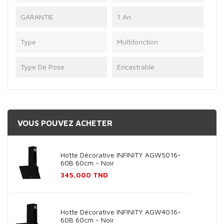
GARANTIE
1 An
Type
Multifonction
Type De Pose
Encastrable
VOUS POUVEZ ACHETER
Hotte Décorative INFINITY AGW5016-
60B 60cm - Noir
Prix
345,000 TND
Hotte Décorative INFINITY AGW4016-
60B 60cm - Noir