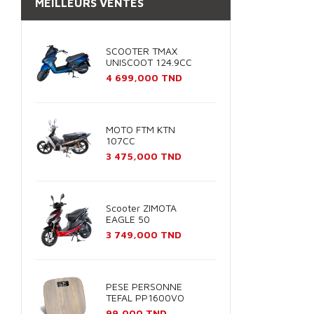
MEILLEURS VENTES
SCOOTER TMAX
UNISCOOT 124.9CC
Prix
4 699,000 TND
MOTO FTM KTN
107CC
Prix
3 475,000 TND
Scooter ZIMOTA
EAGLE 50
Prix
3 749,000 TND
PESE PERSONNE
TEFAL PP1600VO
Prix
99,000 TND