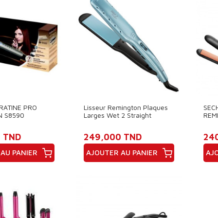
ÉRATINE PRO
Lisseur Remington Plaques
SEC
 S8590
Larges Wet 2 Straight
REM
200
 TND
249,000 TND
24
AU PANIER
AJOUTER AU PANIER
AJ
Prix
Pri