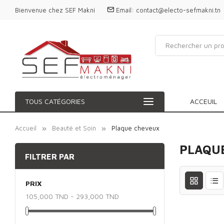
Bienvenue chez SEF Makni
Email:
contact@electo-sefmakni.tn
TOUS CATÉGORIES
ACCEUIL
Accueil
Beauté et Soin
Plaque cheveux
PLAQU
FILTRER PAR
PRIX
105,000 TND - 293,000 TND