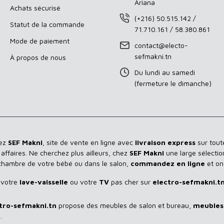
Ariana
Achats sécurisé
(+216) 50.515.142 /
Statut de la commande
71.710.161 / 58.380.861
Mode de paiement
contact@electo-
sefmakni.tn
À propos de nous
Du lundi au samedi
(fermeture le dimanche)
hez
SEF Makni
, site de vente en ligne avec
livraison express
sur toute
ffaires. Ne cherchez plus ailleurs, chez
SEF Makni
une large sélectio
 chambre de votre bébé ou dans le salon,
commandez en ligne
et on
 votre
lave-vaisselle
ou votre
TV
pas cher sur
electro-sefmakni.t
tro-sefmakni.tn
propose des meubles de salon et bureau,
meubles 
.