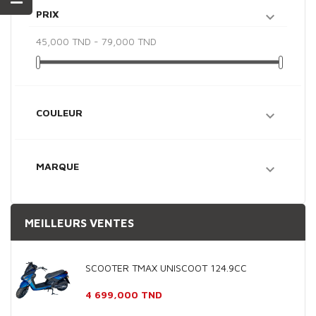
PRIX

45,000 TND - 79,000 TND
COULEUR

MARQUE

MEILLEURS VENTES
SCOOTER TMAX UNISCOOT 124.9CC
Prix
4 699,000 TND