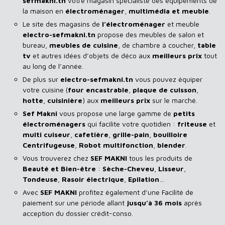
sefmakni.tn
votre magasin spécialiste des équipements de
la maison en
électroménager
,
multimédia et meuble
.
Le site des magasins de
l’électroménager
et meuble
electro-sefmakni.tn
propose des meubles de salon et
bureau,
meubles de cuisine
, de chambre à coucher,
table
tv
et autres idées d’objets de déco aux
meilleurs prix
tout
au long de l’année.
De plus sur
electro-sefmakni.tn
vous pouvez équiper
votre cuisine (
four encastrable
,
plaque de cuisson
,
hotte
,
cuisinière
) aux
meilleurs prix
sur le marché.
Sef Makni
vous propose une large gamme de
petits
électroménagers
qui facilite votre quotidien :
friteuse
et
multi cuiseur
,
cafetière
,
grille-pain
,
bouilloire
Centrifugeuse
,
Robot multifonction
,
blender
.
Vous trouverez chez
SEF MAKNI
tous les produits de
Beauté et Bien-être
:
Sèche-Cheveu
,
Lisseur
,
Tondeuse
,
Rasoir
électrique
,
Epilation
…
Avec
SEF
MAKNI
profitez également d’une Facilité de
paiement sur une période allant
jusqu’à 36 mois
après
acception du dossier crédit-conso.