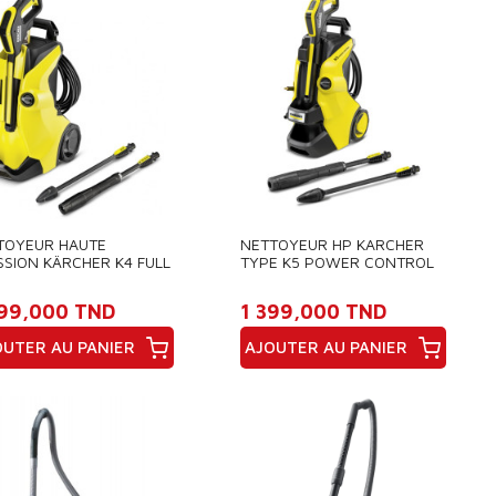
TOYEUR HAUTE
NETTOYEUR HP KARCHER
SSION KÄRCHER K4 FULL
TYPE K5 POWER CONTROL
TROL 1800W
KATH48145
TH48005)
099,000 TND
1 399,000 TND
OUTER AU PANIER
AJOUTER AU PANIER
x
Prix