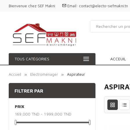
Bienvenue chez SEF Makni
Email:
contact@electo-sefmakni.tn
TOUS CATÉGORIES
ACCEUIL
Accueil
Electroménager
Aspirateur
ASPIR
FILTRER PAR
PRIX
169,000 TND - 1 999,000 TND