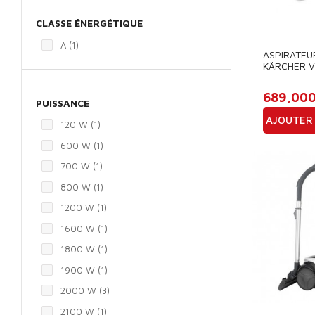
CLASSE ÉNERGÉTIQUE
A
(1)
ASPIRATEU
KÄRCHER V
KAAS48011
689,00
PUISSANCE
AJOUTER 
120 W
(1)
Prix
600 W
(1)
700 W
(1)
800 W
(1)
1200 W
(1)
1600 W
(1)
1800 W
(1)
1900 W
(1)
2000 W
(3)
2100 W
(1)