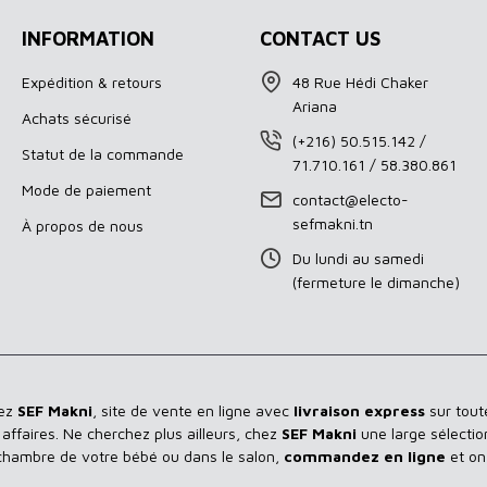
INFORMATION
CONTACT US
Expédition & retours
48 Rue Hédi Chaker
Ariana
Achats sécurisé
(+216) 50.515.142 /
Statut de la commande
71.710.161 / 58.380.861
Mode de paiement
contact@electo-
sefmakni.tn
À propos de nous
Du lundi au samedi
(fermeture le dimanche)
hez
SEF Makni
, site de vente en ligne avec
livraison express
sur toute
ffaires. Ne cherchez plus ailleurs, chez
SEF Makni
une large sélectio
 chambre de votre bébé ou dans le salon,
commandez en ligne
et on