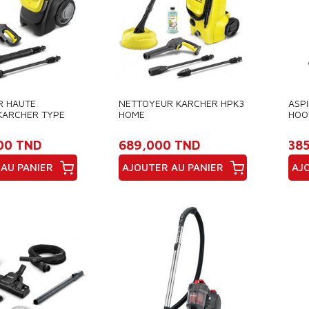
R HAUTE
NETTOYEUR KARCHER HPK3
ASP
KARCHER TYPE
HOME
HOO
CT
- NO
00 TND
689,000 TND
38
AU PANIER
AJOUTER AU PANIER
AJ
Prix
Pri