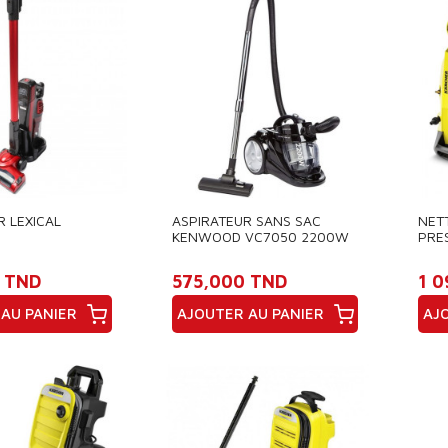
R LEXICAL
ASPIRATEUR SANS SAC
NET
KENWOOD VC7050 2200W
PRE
- NOIR
CON
(KA
 TND
575,000 TND
1 
AU PANIER
AJOUTER AU PANIER
AJ
Prix
Pri