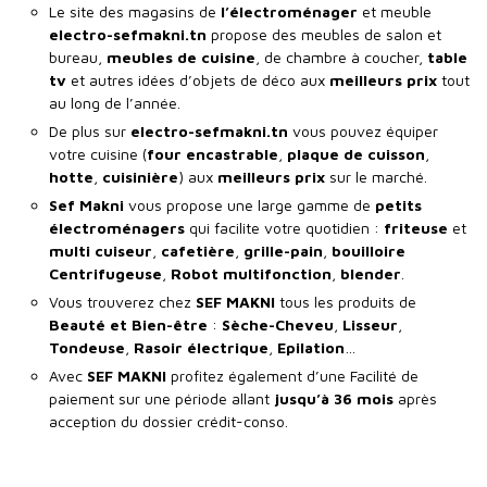
Le site des magasins de
l’électroménager
et meuble
electro-sefmakni.tn
propose des meubles de salon et
bureau,
meubles de cuisine
, de chambre à coucher,
table
tv
et autres idées d’objets de déco aux
meilleurs prix
tout
au long de l’année.
De plus sur
electro-sefmakni.tn
vous pouvez équiper
votre cuisine (
four encastrable
,
plaque de cuisson
,
hotte
,
cuisinière
) aux
meilleurs prix
sur le marché.
Sef Makni
vous propose une large gamme de
petits
électroménagers
qui facilite votre quotidien :
friteuse
et
multi cuiseur
,
cafetière
,
grille-pain
,
bouilloire
Centrifugeuse
,
Robot multifonction
,
blender
.
Vous trouverez chez
SEF MAKNI
tous les produits de
Beauté et Bien-être
:
Sèche-Cheveu
,
Lisseur
,
Tondeuse
,
Rasoir
électrique
,
Epilation
…
Avec
SEF
MAKNI
profitez également d’une Facilité de
paiement sur une période allant
jusqu’à 36 mois
après
acception du dossier crédit-conso.