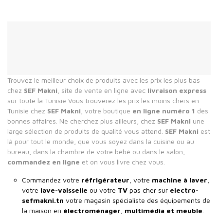
Trouvez le meilleur choix de produits avec les prix les plus bas
chez
SEF Makni
, site de vente en ligne avec
livraison express
sur toute la Tunisie Vous trouverez les prix les moins chers en
Tunisie chez
SEF Makni
, votre boutique
en ligne numéro 1
des
bonnes affaires. Ne cherchez plus ailleurs, chez
SEF Makni
une
large sélection de produits de qualité vous attend.
SEF Makni
est
là pour tout le monde, que vous soyez dans la cuisine ou au
bureau, dans la chambre de votre bébé ou dans le salon,
commandez en ligne
et on vous livre chez vous.
Commandez votre
réfrigérateur
, votre
machine à laver
,
votre
lave-vaisselle
ou votre
TV
pas cher sur
electro-
sefmakni.tn
votre magasin spécialiste des équipements de
la maison en
électroménager
,
multimédia et meuble
.