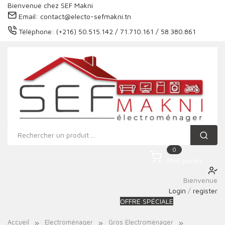
Bienvenue chez SEF Makni
Email:
contact@electo-sefmakni.tn
Téléphone:
(+216) 50.515.142 / 71.710.161 / 58.380.861
0
Mon panier
Bienvenue
Login
/
register
OFFRE SPÉCIALE
Accueil
Electroménager
Gros Electroménager