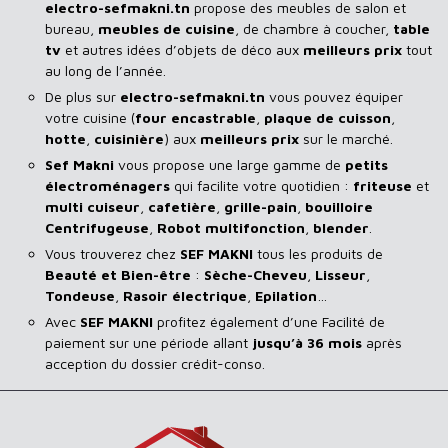
electro-sefmakni.tn
propose des meubles de salon et
bureau,
meubles de cuisine
, de chambre à coucher,
table
tv
et autres idées d’objets de déco aux
meilleurs prix
tout
au long de l’année.
De plus sur
electro-sefmakni.tn
vous pouvez équiper
votre cuisine (
four encastrable
,
plaque de cuisson
,
hotte
,
cuisinière
) aux
meilleurs prix
sur le marché.
Sef Makni
vous propose une large gamme de
petits
électroménagers
qui facilite votre quotidien :
friteuse
et
multi cuiseur
,
cafetière
,
grille-pain
,
bouilloire
Centrifugeuse
,
Robot multifonction
,
blender
.
Vous trouverez chez
SEF MAKNI
tous les produits de
Beauté et Bien-être
:
Sèche-Cheveu
,
Lisseur
,
Tondeuse
,
Rasoir
électrique
,
Epilation
…
Avec
SEF
MAKNI
profitez également d’une Facilité de
paiement sur une période allant
jusqu’à 36 mois
après
acception du dossier crédit-conso.