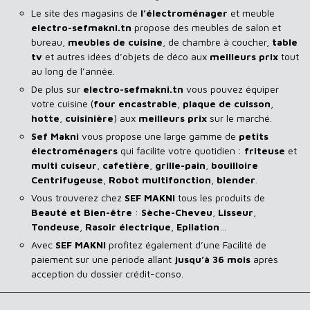
Le site des magasins de
l’électroménager
et meuble
electro-sefmakni.tn
propose des meubles de salon et
bureau,
meubles de cuisine
, de chambre à coucher,
table
tv
et autres idées d’objets de déco aux
meilleurs prix
tout
au long de l’année.
De plus sur
electro-sefmakni.tn
vous pouvez équiper
votre cuisine (
four encastrable
,
plaque de cuisson
,
hotte
,
cuisinière
) aux
meilleurs prix
sur le marché.
Sef Makni
vous propose une large gamme de
petits
électroménagers
qui facilite votre quotidien :
friteuse
et
multi cuiseur
,
cafetière
,
grille-pain
,
bouilloire
Centrifugeuse
,
Robot multifonction
,
blender
.
Vous trouverez chez
SEF MAKNI
tous les produits de
Beauté et Bien-être
:
Sèche-Cheveu
,
Lisseur
,
Tondeuse
,
Rasoir
électrique
,
Epilation
…
Avec
SEF
MAKNI
profitez également d’une Facilité de
paiement sur une période allant
jusqu’à 36 mois
après
acception du dossier crédit-conso.