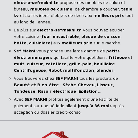
electro-sefmakni.tn
propose des meubles de salon et
bureau,
meubles de cuisine
, de chambre à coucher,
table
tv
et autres idées d’objets de déco aux
meilleurs prix
tout
au long de l’année.
De plus sur
electro-sefmakni.tn
vous pouvez équiper
votre cuisine (
four encastrable
,
plaque de cuisson
,
hotte
,
cuisinière
) aux
meilleurs prix
sur le marché.
Sef Makni
vous propose une large gamme de
petits
électroménagers
qui facilite votre quotidien :
friteuse
et
multi cuiseur
,
cafetière
,
grille-pain
,
bouilloire
Centrifugeuse
,
Robot multifonction
,
blender
.
Vous trouverez chez
SEF MAKNI
tous les produits de
Beauté et Bien-être
:
Sèche-Cheveu
,
Lisseur
,
Tondeuse
,
Rasoir
électrique
,
Epilation
…
Avec
SEF
MAKNI
profitez également d’une Facilité de
paiement sur une période allant
jusqu’à 36 mois
après
acception du dossier crédit-conso.