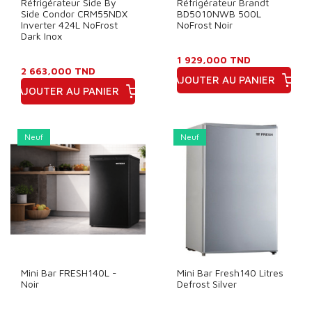
Réfrigérateur Side By
Réfrigérateur Brandt
Side Condor CRM55NDX
BD5010NWB 500L
Inverter 424L NoFrost
NoFrost Noir
Dark Inox
1 929,000 TND
2 663,000 TND
AJOUTER AU PANIER
AJOUTER AU PANIER
Prix
Prix
Neuf
Neuf
Mini Bar FRESH140L -
Mini Bar Fresh140 Litres
Noir
Defrost Silver