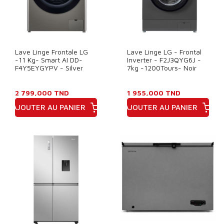
Lave Linge Frontale LG
Lave Linge LG - Frontal
-11 Kg- Smart AI DD-
Inverter - F2J3QYG6J -
F4Y5EYGYPV - Silver
7kg -1200Tours- Noir
2 799,000 TND
1 955,000 TND
AJOUTER AU PANIER
AJOUTER AU PANIER
Prix
Prix