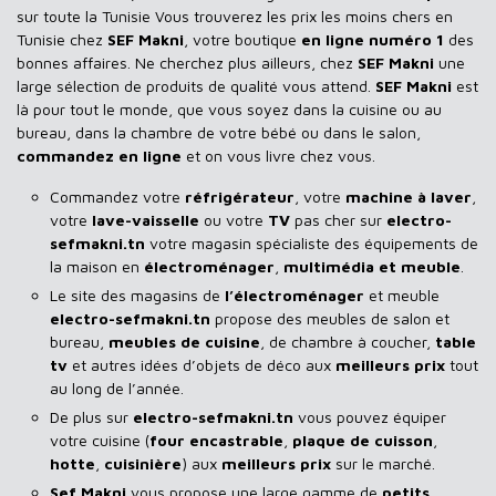
sur toute la Tunisie Vous trouverez les prix les moins chers en
Tunisie chez
SEF Makni
, votre boutique
en ligne numéro 1
des
bonnes affaires. Ne cherchez plus ailleurs, chez
SEF Makni
une
large sélection de produits de qualité vous attend.
SEF Makni
est
là pour tout le monde, que vous soyez dans la cuisine ou au
bureau, dans la chambre de votre bébé ou dans le salon,
commandez en ligne
et on vous livre chez vous.
Commandez votre
réfrigérateur
, votre
machine à laver
,
votre
lave-vaisselle
ou votre
TV
pas cher sur
electro-
sefmakni.tn
votre magasin spécialiste des équipements de
la maison en
électroménager
,
multimédia et meuble
.
Le site des magasins de
l’électroménager
et meuble
electro-sefmakni.tn
propose des meubles de salon et
bureau,
meubles de cuisine
, de chambre à coucher,
table
tv
et autres idées d’objets de déco aux
meilleurs prix
tout
au long de l’année.
De plus sur
electro-sefmakni.tn
vous pouvez équiper
votre cuisine (
four encastrable
,
plaque de cuisson
,
hotte
,
cuisinière
) aux
meilleurs prix
sur le marché.
Sef Makni
vous propose une large gamme de
petits