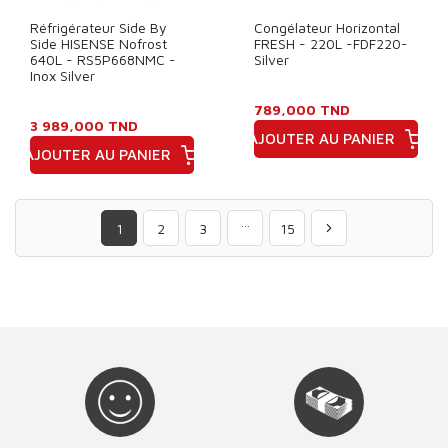
Réfrigérateur Side By
Congélateur Horizontal
Side HISENSE Nofrost
FRESH - 220L -FDF220-
640L - RS5P668NMC -
Silver
Inox Silver
789,000 TND
3 989,000 TND
AJOUTER AU PANIER
AJOUTER AU PANIER
Prix
Prix
…
1
2
3
15