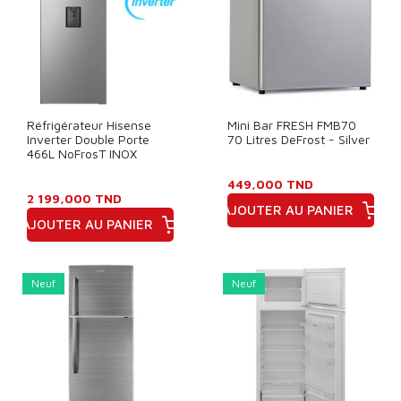
Réfrigérateur Hisense
Mini Bar FRESH FMB70
Inverter Double Porte
70 Litres DeFrost - Silver
466L NoFrosT INOX
449,000 TND
2 199,000 TND
AJOUTER AU PANIER
AJOUTER AU PANIER
Prix
Prix
Neuf
Neuf