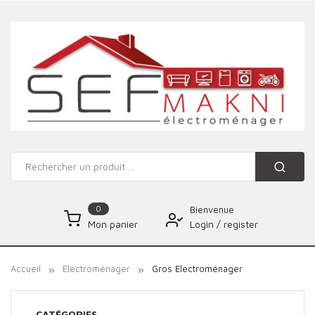
0
Bienvenue
Login
/
register
Mon panier
Accueil
Electroménager
Gros Electroménager
CATÉGORIES