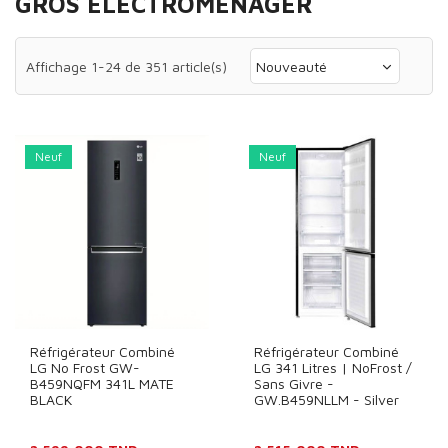
GROS ELECTROMÉNAGER
Affichage 1-24 de 351 article(s)
Nouveauté
Neuf
Neuf
Réfrigérateur Combiné
Réfrigérateur Combiné
LG No Frost GW-
LG 341 Litres | NoFrost /
B459NQFM 341L MATE
Sans Givre -
BLACK
GW.B459NLLM - Silver