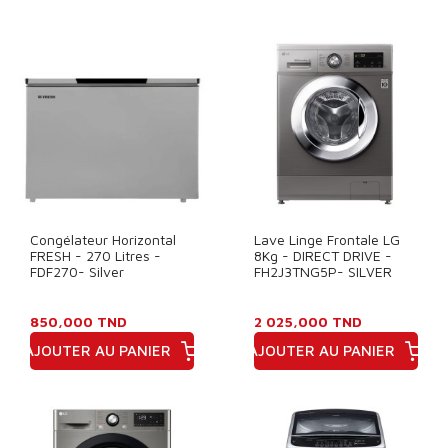
Prix
Congélateur Horizontal
Lave Linge Frontale LG
FRESH - 270 Litres -
8Kg - DIRECT DRIVE -
FDF270- Silver
FH2J3TNG5P- SILVER
850,000 TND
2 025,000 TND
AJOUTER AU PANIER
AJOUTER AU PANIER
Prix
Prix