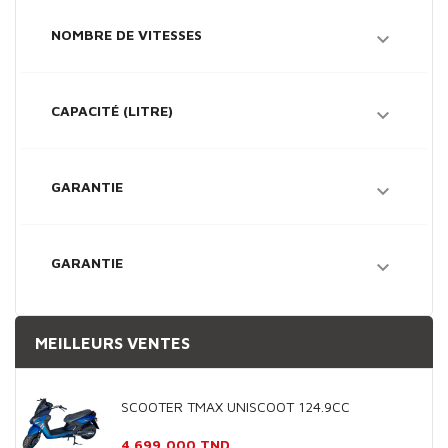
NOMBRE DE VITESSES

CAPACITÉ (LITRE)

GARANTIE

GARANTIE

MEILLEURS VENTES
SCOOTER TMAX UNISCOOT 124.9CC
Prix
4 699,000 TND