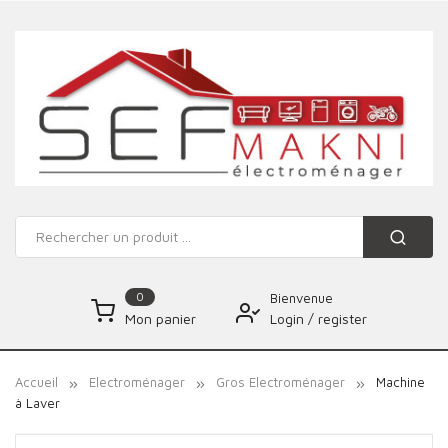
0
Bienvenue
Login
/
register
Mon panier
Accueil
Electroménager
Gros Electroménager
Machine
à Laver