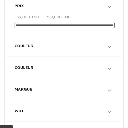
PRIX

159,000 TND - 3 799,000 TND
COULEUR

COULEUR

MARQUE

WIFI
