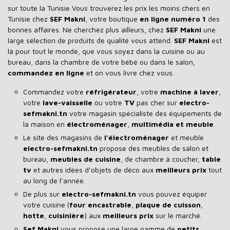
sur toute la Tunisie Vous trouverez les prix les moins chers en
Tunisie chez
SEF Makni
, votre boutique
en ligne numéro 1
des
bonnes affaires. Ne cherchez plus ailleurs, chez
SEF Makni
une
large sélection de produits de qualité vous attend.
SEF Makni
est
là pour tout le monde, que vous soyez dans la cuisine ou au
bureau, dans la chambre de votre bébé ou dans le salon,
commandez en ligne
et on vous livre chez vous.
Commandez votre
réfrigérateur
, votre
machine à laver
,
votre
lave-vaisselle
ou votre
TV
pas cher sur
electro-
sefmakni.tn
votre magasin spécialiste des équipements de
la maison en
électroménager
,
multimédia et meuble
.
Le site des magasins de
l’électroménager
et meuble
electro-sefmakni.tn
propose des meubles de salon et
bureau,
meubles de cuisine
, de chambre à coucher,
table
tv
et autres idées d’objets de déco aux
meilleurs prix
tout
au long de l’année.
De plus sur
electro-sefmakni.tn
vous pouvez équiper
votre cuisine (
four encastrable
,
plaque de cuisson
,
hotte
,
cuisinière
) aux
meilleurs prix
sur le marché.
Sef Makni
vous propose une large gamme de
petits