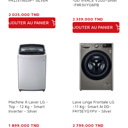
FH2J3TNG5P- SILVER
-DD VIVACE V200-Silver
-F4R3VYG6PB
2 025,000 TND
2 339,000 TND
AJOUTER AU PANIER
AJOUTER AU PANIER
Prix
Prix
Machine À Laver LG -
Lave Linge Frontale LG
Top - 12 Kg - Smart
-11 Kg- Smart AI DD-
Inverter - Silver
F4Y5EYGYPV - Silver
1 899,000 TND
2 799,000 TND