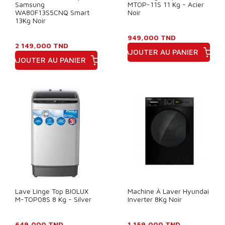
Samsung
MTOP-11S 11 Kg - Acier
WA80F13S5CNQ Smart
Noir
13Kg Noir
949,000 TND
2 149,000 TND
AJOUTER AU PANIER
AJOUTER AU PANIER
Prix
Prix
Lave Linge Top BIOLUX
Machine À Laver Hyundai
M-TOP08S 8 Kg - Silver
Inverter 8Kg Noir
649,000 TND
1 159,000 TND