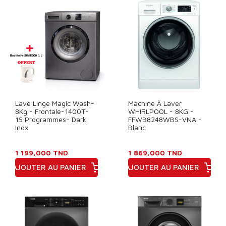
Lave Linge Magic Wash-
Machine À Laver
8Kg - Frontale-1400T-
WHIRLPOOL - 8KG -
15 Programmes- Dark
FFWB8248WBS-VNA -
Inox
Blanc
1 199,000 TND
1 869,000 TND
AJOUTER AU PANIER
AJOUTER AU PANIER
Prix
Prix