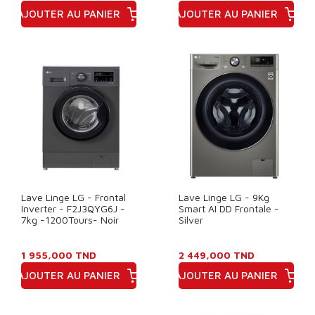
AJOUTER AU PANIER
AJOUTER AU PANIER
Prix
Prix
Lave Linge LG - Frontal
Lave Linge LG - 9Kg
Inverter - F2J3QYG6J -
Smart AI DD Frontale -
7kg -1200Tours- Noir
Silver
1 955,000 TND
2 449,000 TND
AJOUTER AU PANIER
AJOUTER AU PANIER
Prix
Prix