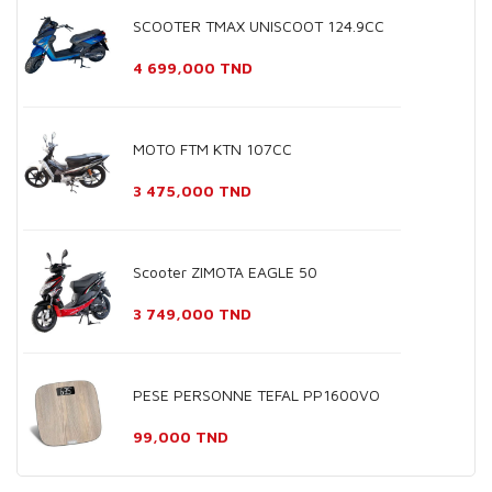
SCOOTER TMAX UNISCOOT 124.9CC
Prix
4 699,000 TND
MOTO FTM KTN 107CC
Prix
3 475,000 TND
Scooter ZIMOTA EAGLE 50
Prix
3 749,000 TND
PESE PERSONNE TEFAL PP1600VO
Prix
99,000 TND