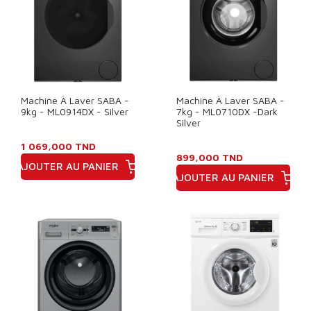
Machine À Laver SABA -
Machine À Laver SABA -
9kg - ML0914DX - Silver
7kg - ML0710DX -Dark
Silver
1 069,000 TND
899,000 TND
AJOUTER AU PANIER
AJOUTER AU PANIER
Prix
Prix