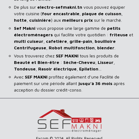
De plus sur
electro-sefmakni.tn
vous pouvez équiper
votre cuisine (
four encastrable
,
plaque de cuisson
,
hotte
,
cuisinière
) aux
meilleurs prix
sur le marché.
Sef Makni
vous propose une large gamme de
petits
électroménagers
qui facilite votre quotidien :
friteuse
et
multi cuiseur
,
cafetière
,
grille-pain
,
bouilloire
Centrifugeuse
,
Robot multifonction
,
blender
.
Vous trouverez chez
SEF MAKNI
tous les produits de
Beauté et Bien-être
:
Sèche-Cheveu
,
Lisseur
,
Tondeuse
,
Rasoir
électrique
,
Epilation
…
Avec
SEF
MAKNI
profitez également d’une Facilité de
paiement sur une période allant
jusqu’à 36 mois
après
acception du dossier crédit-conso.
Excom © 2024. All Rights Reserved.