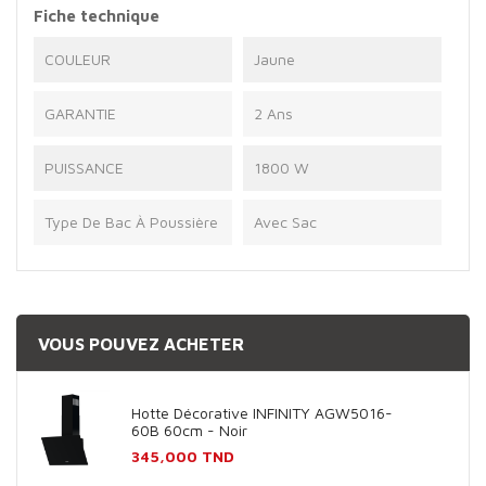
Fiche technique
COULEUR
Jaune
GARANTIE
2 Ans
PUISSANCE
1800 W
Type De Bac À Poussière
Avec Sac
VOUS POUVEZ ACHETER
Hotte Décorative INFINITY AGW5016-
60B 60cm - Noir
Prix
345,000 TND