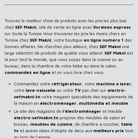
Trouvez le meilleur choix de produits avec les prix les plus bas
chez
SEF Makni
, site de vente en ligne avec
livraison express
sur toute la Tunisie Vous trouverez les prix les moins chers en
Tunisie chez
SEF Makni
, votre boutique
en ligne numéro 1
des
bonnes affaires. Ne cherchez plus ailleurs, chez
SEF Makni
une
large sélection de produits de qualité vous attend.
SEF Makni
est
là pour tout le monde, que vous soyez dans la cuisine ou au
bureau, dans la chambre de votre bébé ou dans le salon,
commandez en ligne
et on vous livre chez vous.
Commandez votre
réfrigérateur
, votre
machine à laver
,
votre
lave-vaisselle
ou votre
TV
pas cher sur
electro-
sefmakni.tn
votre magasin spécialiste des équipements de
la maison en
électroménager
,
multimédia et meuble
.
Le site des magasins de
l’électroménager
et meuble
electro-sefmakni.tn
propose des meubles de salon et
bureau,
meubles de cuisine
, de chambre à coucher,
table
tv
et autres idées d’objets de déco aux
meilleurs prix
tout
au long de l’année.