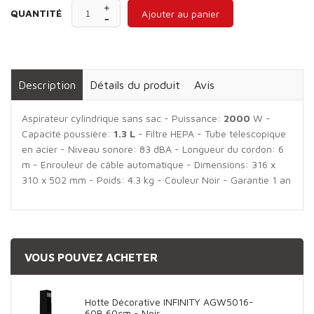
QUANTITÉ
Ajouter au panier
Description
Détails du produit
Avis
Aspirateur cylindrique sans sac - Puissance:
2000
W -
Capacité poussière:
1.3 L
- Filtre HEPA - Tube télescopique
en acier - Niveau sonore: 83 dBA - Longueur du cordon: 6
m - Enrouleur de câble automatique - Dimensions: 316 x
310 x 502 mm - Poids: 4.3 kg - Couleur Noir - Garantie 1 an
VOUS POUVEZ ACHETER
Hotte Décorative INFINITY AGW5016-
60B 60cm - Noir