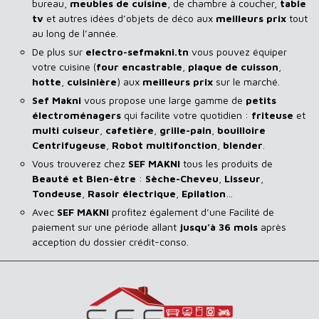
bureau,
meubles de cuisine
, de chambre à coucher,
table
tv
et autres idées d’objets de déco aux
meilleurs prix
tout
au long de l’année.
De plus sur
electro-sefmakni.tn
vous pouvez équiper
votre cuisine (
four encastrable
,
plaque de cuisson
,
hotte
,
cuisinière
) aux
meilleurs prix
sur le marché.
Sef Makni
vous propose une large gamme de
petits
électroménagers
qui facilite votre quotidien :
friteuse
et
multi cuiseur
,
cafetière
,
grille-pain
,
bouilloire
Centrifugeuse
,
Robot multifonction
,
blender
.
Vous trouverez chez
SEF MAKNI
tous les produits de
Beauté et Bien-être
:
Sèche-Cheveu
,
Lisseur
,
Tondeuse
,
Rasoir
électrique
,
Epilation
…
Avec
SEF
MAKNI
profitez également d’une Facilité de
paiement sur une période allant
jusqu’à 36 mois
après
acception du dossier crédit-conso.