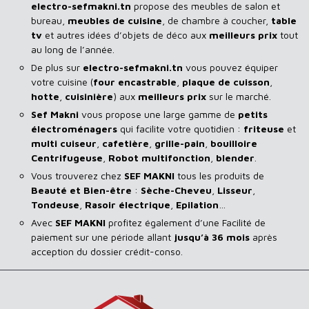
electro-sefmakni.tn
propose des meubles de salon et
bureau,
meubles de cuisine
, de chambre à coucher,
table
tv
et autres idées d’objets de déco aux
meilleurs prix
tout
au long de l’année.
De plus sur
electro-sefmakni.tn
vous pouvez équiper
votre cuisine (
four encastrable
,
plaque de cuisson
,
hotte
,
cuisinière
) aux
meilleurs prix
sur le marché.
Sef Makni
vous propose une large gamme de
petits
électroménagers
qui facilite votre quotidien :
friteuse
et
multi cuiseur
,
cafetière
,
grille-pain
,
bouilloire
Centrifugeuse
,
Robot multifonction
,
blender
.
Vous trouverez chez
SEF MAKNI
tous les produits de
Beauté et Bien-être
:
Sèche-Cheveu
,
Lisseur
,
Tondeuse
,
Rasoir
électrique
,
Epilation
…
Avec
SEF
MAKNI
profitez également d’une Facilité de
paiement sur une période allant
jusqu’à 36 mois
après
acception du dossier crédit-conso.