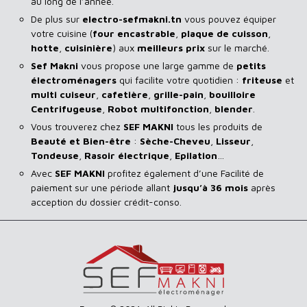
au long de l’année.
De plus sur
electro-sefmakni.tn
vous pouvez équiper
votre cuisine (
four encastrable
,
plaque de cuisson
,
hotte
,
cuisinière
) aux
meilleurs prix
sur le marché.
Sef Makni
vous propose une large gamme de
petits
électroménagers
qui facilite votre quotidien :
friteuse
et
multi cuiseur
,
cafetière
,
grille-pain
,
bouilloire
Centrifugeuse
,
Robot multifonction
,
blender
.
Vous trouverez chez
SEF MAKNI
tous les produits de
Beauté et Bien-être
:
Sèche-Cheveu
,
Lisseur
,
Tondeuse
,
Rasoir
électrique
,
Epilation
…
Avec
SEF
MAKNI
profitez également d’une Facilité de
paiement sur une période allant
jusqu’à 36 mois
après
acception du dossier crédit-conso.