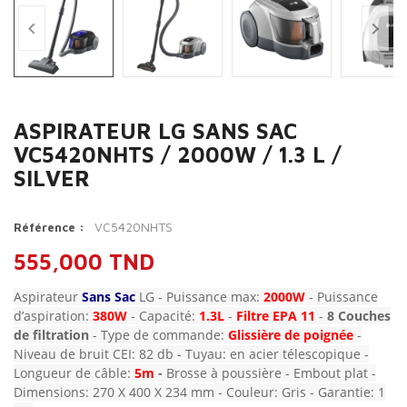


ASPIRATEUR LG SANS SAC
VC5420NHTS / 2000W / 1.3 L /
SILVER
VC5420NHTS
Référence :
555,000 TND
Aspirateur
Sans Sac
LG - Puissance max:
2000W
- Puissance
d’aspiration:
380W
- Capacité:
1.3L
-
Filtre EPA 11
-
8 Couches
de filtration
- Type de commande:
Glissière de poignée
-
Niveau de bruit CEI: 82 db - Tuyau: en acier télescopique -
Longueur de câble:
5m
-
Brosse à poussière - Embout plat -
Dimensions: 270 X 400 X 234 mm - Couleur: Gris - Garantie: 1