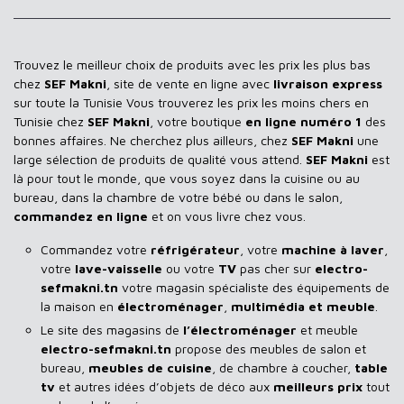
Trouvez le meilleur choix de produits avec les prix les plus bas
chez
SEF Makni
, site de vente en ligne avec
livraison express
sur toute la Tunisie Vous trouverez les prix les moins chers en
Tunisie chez
SEF Makni
, votre boutique
en ligne numéro 1
des
bonnes affaires. Ne cherchez plus ailleurs, chez
SEF Makni
une
large sélection de produits de qualité vous attend.
SEF Makni
est
là pour tout le monde, que vous soyez dans la cuisine ou au
bureau, dans la chambre de votre bébé ou dans le salon,
commandez en ligne
et on vous livre chez vous.
Commandez votre
réfrigérateur
, votre
machine à laver
,
votre
lave-vaisselle
ou votre
TV
pas cher sur
electro-
sefmakni.tn
votre magasin spécialiste des équipements de
la maison en
électroménager
,
multimédia et meuble
.
Le site des magasins de
l’électroménager
et meuble
electro-sefmakni.tn
propose des meubles de salon et
bureau,
meubles de cuisine
, de chambre à coucher,
table
tv
et autres idées d’objets de déco aux
meilleurs prix
tout