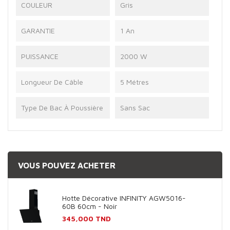
COULEUR
Gris
GARANTIE
1 An
PUISSANCE
2000 W
Longueur De Câble
5 Métres
Type De Bac À Poussière
Sans Sac
VOUS POUVEZ ACHETER
Hotte Décorative INFINITY AGW5016-
60B 60cm - Noir
Prix
345,000 TND