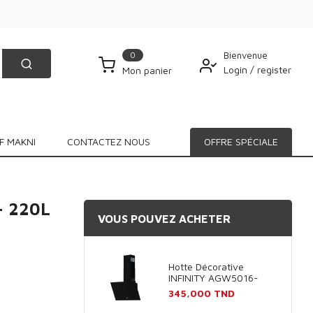
0
Bienvenue
Login
/
register
Mon panier
F MAKNI
CONTACTEZ NOUS
OFFRE SPÉCIALE
- 220L
VOUS POUVEZ ACHETER
Hotte Décorative
INFINITY AGW5016-
60B 60cm - Noir
Prix
345,000 TND