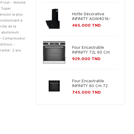
eFrost - Volume
n Super
Hotte Décorative
ension la plus
INFINITY AGW4016-
fonctionnant à
60B 60cm - Noir
Prix
465,000 TND
rôle de la
en aluminium
é - Compresseur
utchouc -
Four Encastrable
rantie: 2 ans
INFINITY 72L 60 Cm
Inox
Prix
929,000 TND
Four Encastrable
INFINITY 60 Cm 72
Litres Noir
Prix
745,000 TND