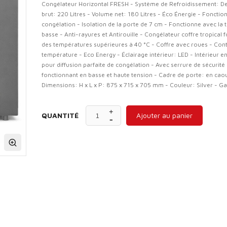
Congélateur Horizontal FRESH - Système de Refroidissement: D
brut: 220 Litres - Volume net: 180 Litres - Éco Énergie - Fonctio
congélation - Isolation de la porte de 7 cm - Fonctionne avec la t
basse - Anti-rayures et Antirouille - Congélateur coffre tropical 
des températures supérieures à 40 °C - Coffre avec roues - Cont
température - Eco Energy - Éclairage intérieur: LED - Intérieur 
pour diffusion parfaite de congélation - Avec serrure de sécurit
fonctionnant en basse et haute tension - Cadre de porte: en cao
Dimensions: H x L x P: 875 x 715 x 705 mm - Couleur: Silver - Ga
QUANTITÉ
Ajouter au panier