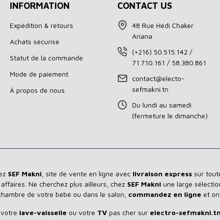
INFORMATION
CONTACT US
Expédition & retours
48 Rue Hédi Chaker
Ariana
Achats sécurisé
(+216) 50.515.142 /
Statut de la commande
71.710.161 / 58.380.861
Mode de paiement
contact@electo-
sefmakni.tn
À propos de nous
Du lundi au samedi
(fermeture le dimanche)
hez
SEF Makni
, site de vente en ligne avec
livraison express
sur toute
ffaires. Ne cherchez plus ailleurs, chez
SEF Makni
une large sélectio
 chambre de votre bébé ou dans le salon,
commandez en ligne
et on
 votre
lave-vaisselle
ou votre
TV
pas cher sur
electro-sefmakni.t