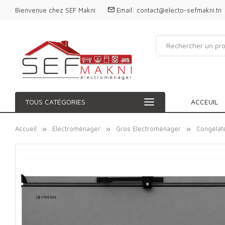
Bienvenue chez SEF Makni
Email:
contact@electo-sefmakni.tn
TOUS CATÉGORIES
ACCEUIL
Accueil
Electroménager
Gros Electroménager
Congélat