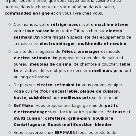
là pour tout le monde, que vous soyez dans la cuisine ou au
bureau, dans la chambre de votre bébé ou dans le salon,
commandez en ligne
et on vous livre chez vous.
Commandez votre
réfrigérateur
, votre
machine à laver
,
votre
lave-vaisselle
ou votre
TV
pas cher sur
electro-
sefmakni.tn
votre magasin spécialiste des équipements de
la maison en
électroménager
,
multimédia et meuble
.
Le site des magasins de
l’électroménager
et meuble
electro-sefmakni.tn
propose des meubles de salon et
bureau,
meubles de cuisine
, de chambre à coucher,
table
tv
et autres idées d’objets de déco aux
meilleurs prix
tout
au long de l’année.
De plus sur
electro-sefmakni.tn
vous pouvez équiper
votre cuisine (
four encastrable
,
plaque de cuisson
,
hotte
,
cuisinière
) aux
meilleurs prix
sur le marché.
Sef Makni
vous propose une large gamme de
petits
électroménagers
qui facilite votre quotidien :
friteuse
et
multi cuiseur
,
cafetière
,
grille-pain
,
bouilloire
Centrifugeuse
,
Robot multifonction
,
blender
.
Vous trouverez chez
SEF MAKNI
tous les produits de