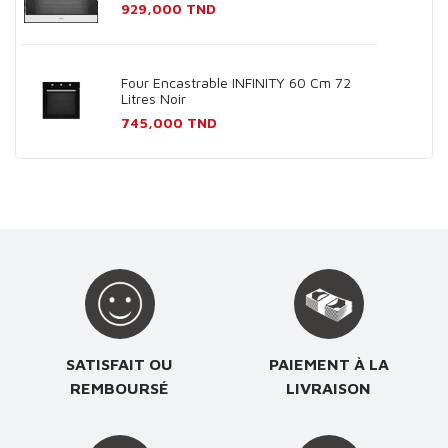
Prix
929,000 TND
Four Encastrable INFINITY 60 Cm 72
Litres Noir
Prix
745,000 TND
SATISFAIT OU
PAIEMENT À LA
REMBOURSÉ
LIVRAISON