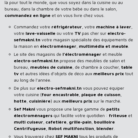
là pour tout le monde, que vous soyez dans la cuisine ou au
bureau, dans la chambre de votre bébé ou dans le salon,
commandez en ligne
et on vous livre chez vous.
Commandez votre
réfrigérateur
, votre
machine à laver
,
votre
lave-vaisselle
ou votre
TV
pas cher sur
electro-
sefmakni.tn
votre magasin spécialiste des équipements de
la maison en
électroménager
,
multimédia et meuble
.
Le site des magasins de
l’électroménager
et meuble
electro-sefmakni.tn
propose des meubles de salon et
bureau,
meubles de cuisine
, de chambre à coucher,
table
tv
et autres idées d’objets de déco aux
meilleurs prix
tout
au long de l’année.
De plus sur
electro-sefmakni.tn
vous pouvez équiper
votre cuisine (
four encastrable
,
plaque de cuisson
,
hotte
,
cuisinière
) aux
meilleurs prix
sur le marché.
Sef Makni
vous propose une large gamme de
petits
électroménagers
qui facilite votre quotidien :
friteuse
et
multi cuiseur
,
cafetière
,
grille-pain
,
bouilloire
Centrifugeuse
,
Robot multifonction
,
blender
.
Vous trouverez chez
SEF MAKNI
tous les produits de