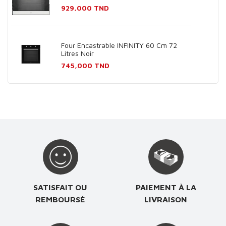
Prix
929,000 TND
Four Encastrable INFINITY 60 Cm 72
Litres Noir
Prix
745,000 TND
SATISFAIT OU
PAIEMENT À LA
REMBOURSÉ
LIVRAISON