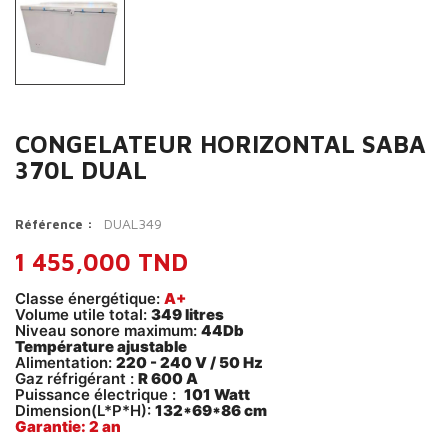
CONGELATEUR HORIZONTAL SABA
370L DUAL
DUAL349
Référence :
1 455,000 TND
Classe énergétique:
A+
Volume utile total:
349 litres
Niveau sonore maximum:
44Db
Température ajustable
Alimentation:
220 - 240 V / 50 Hz
Gaz réfrigérant :
R 600 A
Puissance électrique :
101 Watt
Dimension(L*P*H):
132*69*86 cm
Garantie: 2 an