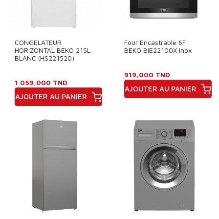
CONGELATEUR
Four Encastrable 6F
HORIZONTAL BEKO 215L
BEKO BIE22100X Inox
BLANC (HS221520)
919,000 TND
1 059,000 TND
AJOUTER AU PANIER
AJOUTER AU PANIER
Prix
Prix