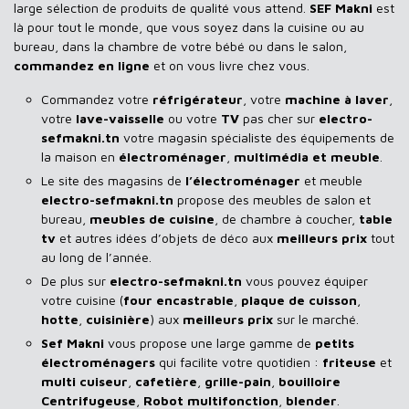
large sélection de produits de qualité vous attend.
SEF Makni
est
là pour tout le monde, que vous soyez dans la cuisine ou au
bureau, dans la chambre de votre bébé ou dans le salon,
commandez en ligne
et on vous livre chez vous.
Commandez votre
réfrigérateur
, votre
machine à laver
,
votre
lave-vaisselle
ou votre
TV
pas cher sur
electro-
sefmakni.tn
votre magasin spécialiste des équipements de
la maison en
électroménager
,
multimédia et meuble
.
Le site des magasins de
l’électroménager
et meuble
electro-sefmakni.tn
propose des meubles de salon et
bureau,
meubles de cuisine
, de chambre à coucher,
table
tv
et autres idées d’objets de déco aux
meilleurs prix
tout
au long de l’année.
De plus sur
electro-sefmakni.tn
vous pouvez équiper
votre cuisine (
four encastrable
,
plaque de cuisson
,
hotte
,
cuisinière
) aux
meilleurs prix
sur le marché.
Sef Makni
vous propose une large gamme de
petits
électroménagers
qui facilite votre quotidien :
friteuse
et
multi cuiseur
,
cafetière
,
grille-pain
,
bouilloire
Centrifugeuse
,
Robot multifonction
,
blender
.