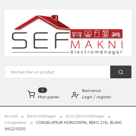
0
Bienvenue
Login
/
register
Mon panier
Accueil
Electroménager
Gros Electroménager
Congélateur
CONGELATEUR HORIZONTAL BEKO 215L BLANC
(HS221520)