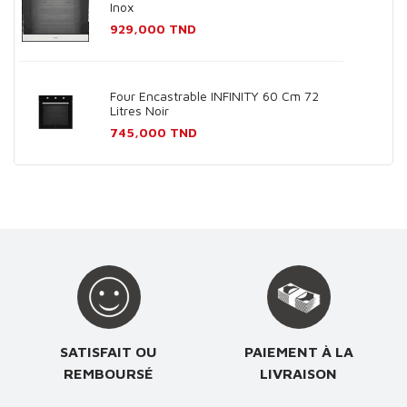
Inox
Prix
929,000 TND
Four Encastrable INFINITY 60 Cm 72
Litres Noir
Prix
745,000 TND
SATISFAIT OU
PAIEMENT À LA
REMBOURSÉ
LIVRAISON