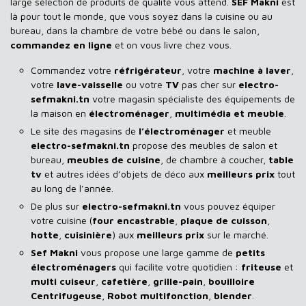
large sélection de produits de qualité vous attend.
SEF Makni
est
là pour tout le monde, que vous soyez dans la cuisine ou au
bureau, dans la chambre de votre bébé ou dans le salon,
commandez en ligne
et on vous livre chez vous.
Commandez votre
réfrigérateur
, votre
machine à laver
,
votre
lave-vaisselle
ou votre
TV
pas cher sur
electro-
sefmakni.tn
votre magasin spécialiste des équipements de
la maison en
électroménager
,
multimédia et meuble
.
Le site des magasins de
l’électroménager
et meuble
electro-sefmakni.tn
propose des meubles de salon et
bureau,
meubles de cuisine
, de chambre à coucher,
table
tv
et autres idées d’objets de déco aux
meilleurs prix
tout
au long de l’année.
De plus sur
electro-sefmakni.tn
vous pouvez équiper
votre cuisine (
four encastrable
,
plaque de cuisson
,
hotte
,
cuisinière
) aux
meilleurs prix
sur le marché.
Sef Makni
vous propose une large gamme de
petits
électroménagers
qui facilite votre quotidien :
friteuse
et
multi cuiseur
,
cafetière
,
grille-pain
,
bouilloire
Centrifugeuse
,
Robot multifonction
,
blender
.