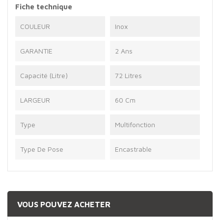
Fiche technique
COULEUR
Inox
GARANTIE
2 Ans
Capacité (Litre)
72 Litres
LARGEUR
60 Cm
Type
Multifonction
Type De Pose
Encastrable
VOUS POUVEZ ACHETER