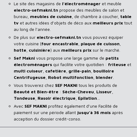
Le site des magasins de
l’électroménager
et meuble
electro-sefmakni.tn
propose des meubles de salon et
bureau,
meubles de cuisine
, de chambre à coucher,
table
tv
et autres idées d’objets de déco aux
meilleurs prix
tout
au long de l’année.
De plus sur
electro-sefmakni.tn
vous pouvez équiper
votre cuisine (
four encastrable
,
plaque de cuisson
,
hotte
,
cuisinière
) aux
meilleurs prix
sur le marché.
Sef Makni
vous propose une large gamme de
petits
électroménagers
qui facilite votre quotidien :
friteuse
et
multi cuiseur
,
cafetière
,
grille-pain
,
bouilloire
Centrifugeuse
,
Robot multifonction
,
blender
.
Vous trouverez chez
SEF MAKNI
tous les produits de
Beauté et Bien-être
:
Sèche-Cheveu
,
Lisseur
,
Tondeuse
,
Rasoir
électrique
,
Epilation
…
Avec
SEF
MAKNI
profitez également d’une Facilité de
paiement sur une période allant
jusqu’à 36 mois
après
acception du dossier crédit-conso.