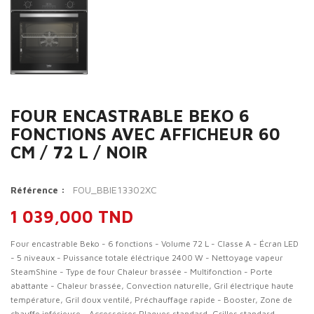
FOUR ENCASTRABLE BEKO 6
FONCTIONS AVEC AFFICHEUR 60
CM / 72 L / NOIR
FOU_BBIE13302XC
Référence :
1 039,000 TND
Four encastrable Beko - 6 fonctions - Volume 72 L - Classe A - Écran LED
- 5 niveaux - Puissance totale éléctrique 2400 W - Nettoyage vapeur
SteamShine - Type de four Chaleur brassée - Multifonction - Porte
abattante - Chaleur brassée, Convection naturelle, Gril électrique haute
température, Gril doux ventilé, Préchauffage rapide - Booster, Zone de
chauffe inférieure - Accessoires Plaques standard, Grilles standard -