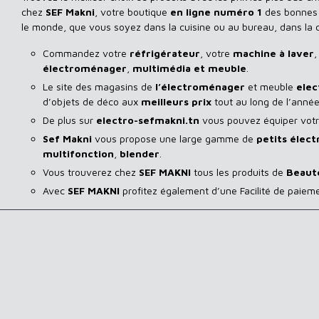
chez
SEF Makni
, votre boutique
en ligne numéro 1
des bonnes a
le monde, que vous soyez dans la cuisine ou au bureau, dans la
Commandez votre
réfrigérateur
, votre
machine à laver
,
électroménager
,
multimédia et meuble
.
Le site des magasins de
l’électroménager
et meuble
elec
d’objets de déco aux
meilleurs prix
tout au long de l’année
De plus sur
electro-sefmakni.tn
vous pouvez équiper votre
Sef Makni
vous propose une large gamme de
petits élec
multifonction
,
blender
.
Vous trouverez chez
SEF MAKNI
tous les produits de
Beaut
Avec
SEF
MAKNI
profitez également d’une Facilité de paiem