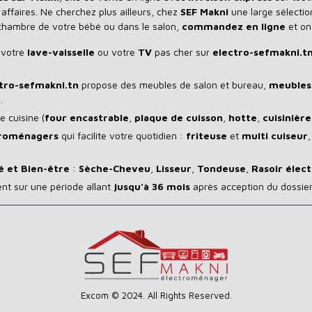
ffaires. Ne cherchez plus ailleurs, chez
SEF Makni
une large sélectio
 chambre de votre bébé ou dans le salon,
commandez en ligne
et on
 votre
lave-vaisselle
ou votre
TV
pas cher sur
electro-sefmakni.t
tro-sefmakni.tn
propose des meubles de salon et bureau,
meubles 
.
 cuisine (
four encastrable
,
plaque de cuisson
,
hotte
,
cuisinière
troménagers
qui facilite votre quotidien :
friteuse
et
multi cuiseur
é et Bien-être
:
Sèche-Cheveu
,
Lisseur
,
Tondeuse
,
Rasoir
élect
ent sur une période allant
jusqu’à 36 mois
après acception du dossier
Excom © 2024. All Rights Reserved.