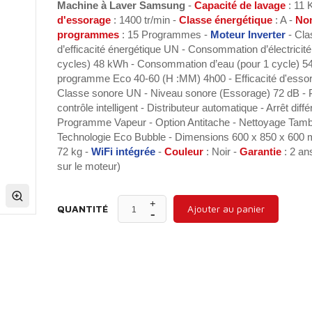
Machine à Laver Samsung
-
Capacité
de lavage
: 11 
d'essorage
: 1400 tr/min -
Classe énergétique
: A -
No
programmes
: 15 Programmes -
Moteur Inverter
- Cla
d’efficacité énergétique UN - Consommation d’électricité
cycles) 48 kWh - Consommation d’eau (pour 1 cycle) 54
programme Eco 40-60 (H :MM) 4h00 - Efficacité d'essor
Classe sonore UN - Niveau sonore (Essorage) 72 dB -
contrôle intelligent - Distributeur automatique - Arrêt diffé
Programme Vapeur - Option Antitache - Nettoyage Tamb
Technologie Eco Bubble - Dimensions 600 x 850 x 600 
72 kg -
WiFi intégrée
-
Couleur
: Noir -
Garantie
: 2 an
sur le moteur)
QUANTITÉ
Ajouter au panier