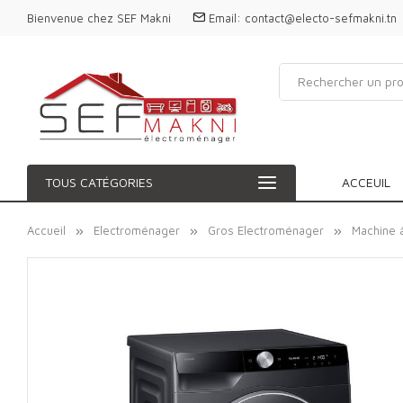
Bienvenue chez SEF Makni
Email:
contact@electo-sefmakni.tn
TOUS CATÉGORIES
ACCEUIL
Accueil
Electroménager
Gros Electroménager
Machine 