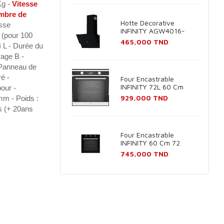
Kg
-
Vitesse
mbre de
Hotte Décorative
sse
INFINITY AGW4016-
 (pour 100
60B 60cm - Noir
Prix
465,000 TND
 L - Durée du
age B -
 Panneau de
ré -
Four Encastrable
INFINITY 72L 60 Cm
our -
Inox
Prix
929,000 TND
mm - Poids :
s (+ 20ans
Four Encastrable
INFINITY 60 Cm 72
Litres Noir
Prix
745,000 TND