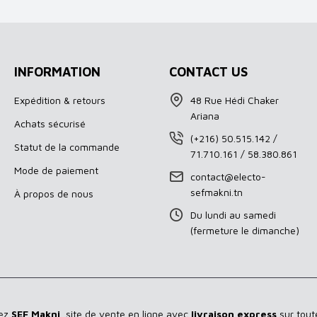
INFORMATION
CONTACT US
Expédition & retours
48 Rue Hédi Chaker
Ariana
Achats sécurisé
(+216) 50.515.142 /
Statut de la commande
71.710.161 / 58.380.861
Mode de paiement
contact@electo-
sefmakni.tn
À propos de nous
Du lundi au samedi
(fermeture le dimanche)
hez
SEF Makni
, site de vente en ligne avec
livraison express
sur toute