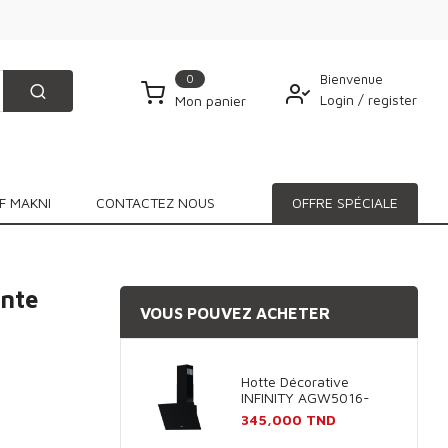
0
Bienvenue
Login
/
register
Mon panier
F MAKNI
CONTACTEZ NOUS
OFFRE SPÉCIALE
nte
VOUS POUVEZ ACHETER
Hotte Décorative
INFINITY AGW5016-
60B 60cm - Noir
Prix
345,000 TND