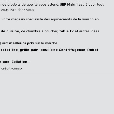
n de produits de qualité vous attend.
SEF Makni
est là pour tout
 vous livre chez vous.
n
votre magasin spécialiste des équipements de la maison en
de cuisine
, de chambre à coucher,
table tv
et autres idées
) aux
meilleurs prix
sur le marché.
,
cafetière
,
grille-pain
,
bouilloire Centrifugeuse
,
Robot
rique
,
Epilation
…
 crédit-conso.