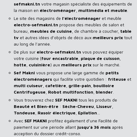
sefmakni.tn
votre magasin spécialiste des équipements de
la maison en
électroménager
,
multimédia et meuble
.
Le site des magasins de
l’électroménager
et meuble
electro-sefmakni.tn
propose des meubles de salon et
bureau,
meubles de cuisine
, de chambre à coucher,
table
tv
et autres idées d’objets de déco aux
meilleurs prix
tout
au long de l’année.
De plus sur
electro-sefmakni.tn
vous pouvez équiper
votre cuisine (
four encastrable
,
plaque de cuisson
,
hotte
,
cuisinière
) aux
meilleurs prix
sur le marché.
Sef Makni
vous propose une large gamme de
petits
électroménagers
qui facilite votre quotidien :
friteuse
et
multi cuiseur
,
cafetière
,
grille-pain
,
bouilloire
Centrifugeuse
,
Robot multifonction
,
blender
.
Vous trouverez chez
SEF MAKNI
tous les produits de
Beauté et Bien-être
:
Sèche-Cheveu
,
Lisseur
,
Tondeuse
,
Rasoir
électrique
,
Epilation
…
Avec
SEF
MAKNI
profitez également d’une Facilité de
paiement sur une période allant
jusqu’à 36 mois
après
acception du dossier crédit-conso.