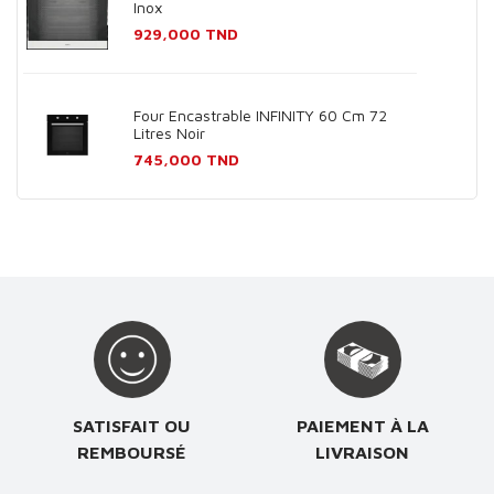
Inox
Prix
929,000 TND
Four Encastrable INFINITY 60 Cm 72
Litres Noir
Prix
745,000 TND
SATISFAIT OU
PAIEMENT À LA
REMBOURSÉ
LIVRAISON