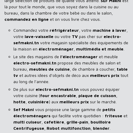
large sélection de produits de qualité vous attend.
SEF Makni
est
là pour tout le monde, que vous soyez dans la cuisine ou au
bureau, dans la chambre de votre bébé ou dans le salon,
commandez en ligne
et on vous livre chez vous.
Commandez votre
réfrigérateur
, votre
machine à laver
,
votre
lave-vaisselle
ou votre
TV
pas cher sur
electro-
sefmakni.tn
votre magasin spécialiste des équipements de
la maison en
électroménager
,
multimédia et meuble
.
Le site des magasins de
l’électroménager
et meuble
electro-sefmakni.tn
propose des meubles de salon et
bureau,
meubles de cuisine
, de chambre à coucher,
table
tv
et autres idées d’objets de déco aux
meilleurs prix
tout
au long de l’année.
De plus sur
electro-sefmakni.tn
vous pouvez équiper
votre cuisine (
four encastrable
,
plaque de cuisson
,
hotte
,
cuisinière
) aux
meilleurs prix
sur le marché.
Sef Makni
vous propose une large gamme de
petits
électroménagers
qui facilite votre quotidien :
friteuse
et
multi cuiseur
,
cafetière
,
grille-pain
,
bouilloire
Centrifugeuse
,
Robot multifonction
,
blender
.