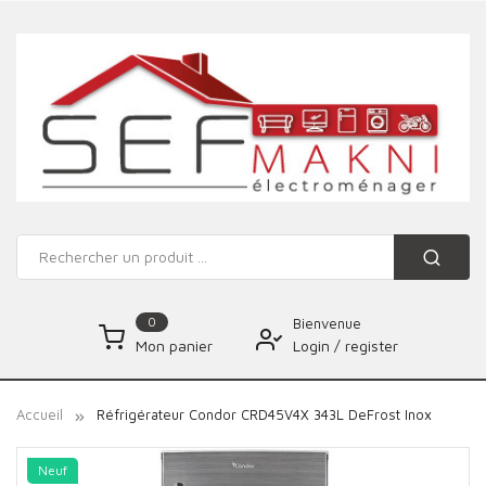
0
Bienvenue
Login
/
register
Mon panier
Accueil
Réfrigérateur Condor CRD45V4X 343L DeFrost Inox
Neuf