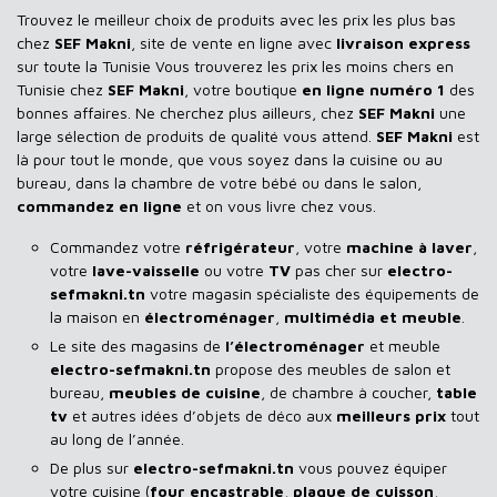
Trouvez le meilleur choix de produits avec les prix les plus bas
chez
SEF Makni
, site de vente en ligne avec
livraison express
sur toute la Tunisie Vous trouverez les prix les moins chers en
Tunisie chez
SEF Makni
, votre boutique
en ligne numéro 1
des
bonnes affaires. Ne cherchez plus ailleurs, chez
SEF Makni
une
large sélection de produits de qualité vous attend.
SEF Makni
est
là pour tout le monde, que vous soyez dans la cuisine ou au
bureau, dans la chambre de votre bébé ou dans le salon,
commandez en ligne
et on vous livre chez vous.
Commandez votre
réfrigérateur
, votre
machine à laver
,
votre
lave-vaisselle
ou votre
TV
pas cher sur
electro-
sefmakni.tn
votre magasin spécialiste des équipements de
la maison en
électroménager
,
multimédia et meuble
.
Le site des magasins de
l’électroménager
et meuble
electro-sefmakni.tn
propose des meubles de salon et
bureau,
meubles de cuisine
, de chambre à coucher,
table
tv
et autres idées d’objets de déco aux
meilleurs prix
tout
au long de l’année.
De plus sur
electro-sefmakni.tn
vous pouvez équiper
votre cuisine (
four encastrable
,
plaque de cuisson
,