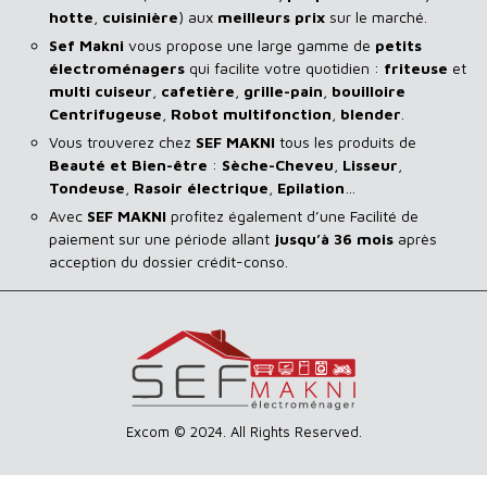
hotte
,
cuisinière
) aux
meilleurs prix
sur le marché.
Sef Makni
vous propose une large gamme de
petits
électroménagers
qui facilite votre quotidien :
friteuse
et
multi cuiseur
,
cafetière
,
grille-pain
,
bouilloire
Centrifugeuse
,
Robot multifonction
,
blender
.
Vous trouverez chez
SEF MAKNI
tous les produits de
Beauté et Bien-être
:
Sèche-Cheveu
,
Lisseur
,
Tondeuse
,
Rasoir
électrique
,
Epilation
…
Avec
SEF
MAKNI
profitez également d’une Facilité de
paiement sur une période allant
jusqu’à 36 mois
après
acception du dossier crédit-conso.
Excom © 2024. All Rights Reserved.