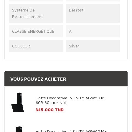
Système De
DeFrost
Refroidissement
CLASSE ÉNERGÉTIQUE
A
COULEUR
Silver
VOUS POUVEZ ACHETER
Hotte Décorative INFINITY AGW5016-
60B 60cm - Noir
Prix
345,000 TND
Hotte Décorative INFINITY AGW4016-