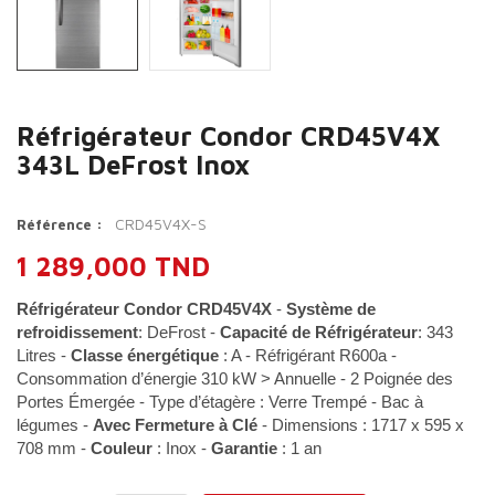
Réfrigérateur Condor CRD45V4X
343L DeFrost Inox
CRD45V4X-S
Référence :
1 289,000 TND
Réfrigérateur Condor CRD45V4X
-
Système de
refroidissement
: DeFrost -
Capacité de Réfrigérateur
: 343
Litres -
Classe énergétique
: A - Réfrigérant R600a -
Consommation d’énergie 310 kW > Annuelle - 2 Poignée des
Portes Émergée - Type d’étagère : Verre Trempé - Bac à
légumes -
Avec Fermeture à Clé
- Dimensions : 1717 x 595 x
708 mm -
Couleur
: Inox -
Garantie
: 1 an