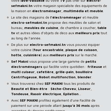
votre
lave-vaisselle
ou votre
TV
pas cher sur
electro-
sefmakni.tn
votre magasin spécialiste des équipements de
la maison en
électroménager
,
multimédia et meuble
.
Le site des magasins de
l’électroménager
et meuble
electro-sefmakni.tn
propose des meubles de salon et
bureau,
meubles de cuisine
, de chambre à coucher,
table
tv
et autres idées d’objets de déco aux
meilleurs prix
tout
au long de l’année.
De plus sur
electro-sefmakni.tn
vous pouvez équiper
votre cuisine (
four encastrable
,
plaque de cuisson
,
hotte
,
cuisinière
) aux
meilleurs prix
sur le marché.
Sef Makni
vous propose une large gamme de
petits
électroménagers
qui facilite votre quotidien :
friteuse
et
multi cuiseur
,
cafetière
,
grille-pain
,
bouilloire
Centrifugeuse
,
Robot multifonction
,
blender
.
Vous trouverez chez
SEF MAKNI
tous les produits de
Beauté et Bien-être
:
Sèche-Cheveu
,
Lisseur
,
Tondeuse
,
Rasoir
électrique
,
Epilation
…
Avec
SEF
MAKNI
profitez également d’une Facilité de
paiement sur une période allant
jusqu’à 36 mois
après
acception du dossier crédit-conso.