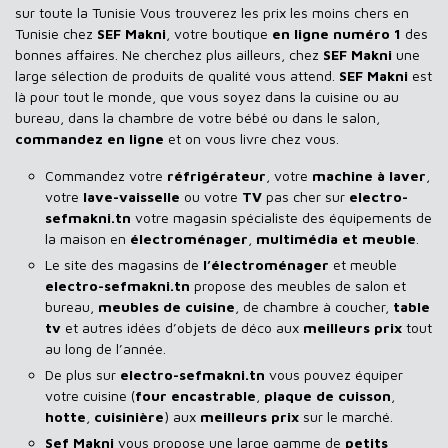
sur toute la Tunisie Vous trouverez les prix les moins chers en
Tunisie chez
SEF Makni
, votre boutique
en ligne numéro 1
des
bonnes affaires. Ne cherchez plus ailleurs, chez
SEF Makni
une
large sélection de produits de qualité vous attend.
SEF Makni
est
là pour tout le monde, que vous soyez dans la cuisine ou au
bureau, dans la chambre de votre bébé ou dans le salon,
commandez en ligne
et on vous livre chez vous.
Commandez votre
réfrigérateur
, votre
machine à laver
,
votre
lave-vaisselle
ou votre
TV
pas cher sur
electro-
sefmakni.tn
votre magasin spécialiste des équipements de
la maison en
électroménager
,
multimédia et meuble
.
Le site des magasins de
l’électroménager
et meuble
electro-sefmakni.tn
propose des meubles de salon et
bureau,
meubles de cuisine
, de chambre à coucher,
table
tv
et autres idées d’objets de déco aux
meilleurs prix
tout
au long de l’année.
De plus sur
electro-sefmakni.tn
vous pouvez équiper
votre cuisine (
four encastrable
,
plaque de cuisson
,
hotte
,
cuisinière
) aux
meilleurs prix
sur le marché.
Sef Makni
vous propose une large gamme de
petits