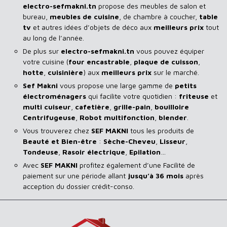
electro-sefmakni.tn
propose des meubles de salon et
bureau,
meubles de cuisine
, de chambre à coucher,
table
tv
et autres idées d’objets de déco aux
meilleurs prix
tout
au long de l’année.
De plus sur
electro-sefmakni.tn
vous pouvez équiper
votre cuisine (
four encastrable
,
plaque de cuisson
,
hotte
,
cuisinière
) aux
meilleurs prix
sur le marché.
Sef Makni
vous propose une large gamme de
petits
électroménagers
qui facilite votre quotidien :
friteuse
et
multi cuiseur
,
cafetière
,
grille-pain
,
bouilloire
Centrifugeuse
,
Robot multifonction
,
blender
.
Vous trouverez chez
SEF MAKNI
tous les produits de
Beauté et Bien-être
:
Sèche-Cheveu
,
Lisseur
,
Tondeuse
,
Rasoir
électrique
,
Epilation
…
Avec
SEF
MAKNI
profitez également d’une Facilité de
paiement sur une période allant
jusqu’à 36 mois
après
acception du dossier crédit-conso.