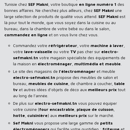
Tunisie chez
SEF Makni
, votre boutique
en ligne numéro 1
des
bonnes affaires. Ne cherchez plus ailleurs, chez
SEF Makni
une
large sélection de produits de qualité vous attend.
SEF Makni
est
là pour tout le monde, que vous soyez dans la cuisine ou au
bureau, dans la chambre de votre bébé ou dans le salon,
commandez en ligne
et on vous livre chez vous.
Commandez votre
réfrigérateur
, votre
machine à laver
,
votre
lave-vaisselle
ou votre
TV
pas cher sur
electro-
sefmakni.tn
votre magasin spécialiste des équipements de
la maison en
électroménager
,
multimédia et meuble
.
Le site des magasins de
l’électroménager
et meuble
electro-sefmakni.tn
propose des meubles de salon et
bureau,
meubles de cuisine
, de chambre à coucher,
table
tv
et autres idées d’objets de déco aux
meilleurs prix
tout
au long de l’année.
De plus sur
electro-sefmakni.tn
vous pouvez équiper
votre cuisine (
four encastrable
,
plaque de cuisson
,
hotte
,
cuisinière
) aux
meilleurs prix
sur le marché.
Sef Makni
vous propose une large gamme de
petits
électroménagers
qui facilite votre quotidien :
friteuse
et