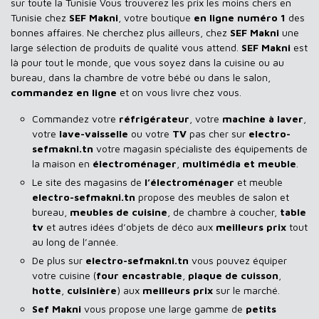
sur toute la Tunisie Vous trouverez les prix les moins chers en
Tunisie chez
SEF Makni
, votre boutique
en ligne numéro 1
des
bonnes affaires. Ne cherchez plus ailleurs, chez
SEF Makni
une
large sélection de produits de qualité vous attend.
SEF Makni
est
là pour tout le monde, que vous soyez dans la cuisine ou au
bureau, dans la chambre de votre bébé ou dans le salon,
commandez en ligne
et on vous livre chez vous.
Commandez votre
réfrigérateur
, votre
machine à laver
,
votre
lave-vaisselle
ou votre
TV
pas cher sur
electro-
sefmakni.tn
votre magasin spécialiste des équipements de
la maison en
électroménager
,
multimédia et meuble
.
Le site des magasins de
l’électroménager
et meuble
electro-sefmakni.tn
propose des meubles de salon et
bureau,
meubles de cuisine
, de chambre à coucher,
table
tv
et autres idées d’objets de déco aux
meilleurs prix
tout
au long de l’année.
De plus sur
electro-sefmakni.tn
vous pouvez équiper
votre cuisine (
four encastrable
,
plaque de cuisson
,
hotte
,
cuisinière
) aux
meilleurs prix
sur le marché.
Sef Makni
vous propose une large gamme de
petits