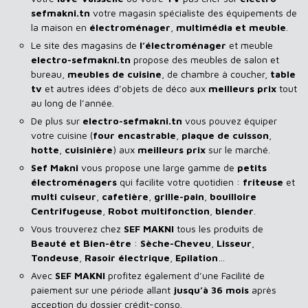
sefmakni.tn
votre magasin spécialiste des équipements de
la maison en
électroménager
,
multimédia et meuble
.
Le site des magasins de
l’électroménager
et meuble
electro-sefmakni.tn
propose des meubles de salon et
bureau,
meubles de cuisine
, de chambre à coucher,
table
tv
et autres idées d’objets de déco aux
meilleurs prix
tout
au long de l’année.
De plus sur
electro-sefmakni.tn
vous pouvez équiper
votre cuisine (
four encastrable
,
plaque de cuisson
,
hotte
,
cuisinière
) aux
meilleurs prix
sur le marché.
Sef Makni
vous propose une large gamme de
petits
électroménagers
qui facilite votre quotidien :
friteuse
et
multi cuiseur
,
cafetière
,
grille-pain
,
bouilloire
Centrifugeuse
,
Robot multifonction
,
blender
.
Vous trouverez chez
SEF MAKNI
tous les produits de
Beauté et Bien-être
:
Sèche-Cheveu
,
Lisseur
,
Tondeuse
,
Rasoir
électrique
,
Epilation
…
Avec
SEF
MAKNI
profitez également d’une Facilité de
paiement sur une période allant
jusqu’à 36 mois
après
acception du dossier crédit-conso.