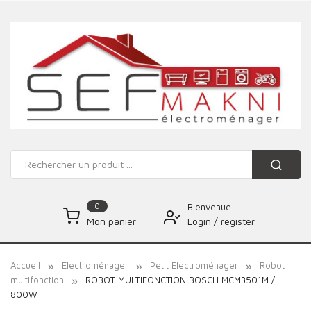
0
Bienvenue
Login
/
register
Mon panier
Accueil
Electroménager
Petit Electroménager
Robot
multifonction
ROBOT MULTIFONCTION BOSCH MCM3501M /
800W