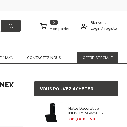
0
Bienvenue
Login
/
register
Mon panier
F MAKNI
CONTACTEZ NOUS
OFFRE SPÉCIALE
INEX
VOUS POUVEZ ACHETER
Hotte Décorative
INFINITY AGW5016-
60B 60cm - Noir
Prix
345,000 TND