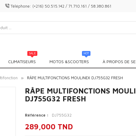
Téléphone:
(+216) 50.515.142 / 71.710.161 / 58.380.861
SALE
HOT
CLIMATISEURS
MOTOS &SCOOTERS
À PROPOS DE SE
tifonction
RÂPE MULTIFONCTIONS MOULINEX DJ755G32 FRESH
RÂPE MULTIFONCTIONS MOUL
DJ755G32 FRESH
DJ755G32
Référence :
289,000 TND