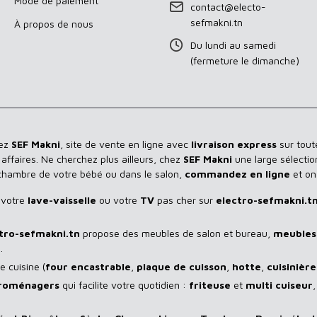
Mode de paiement
contact@electo-
sefmakni.tn
À propos de nous
Du lundi au samedi
(fermeture le dimanche)
hez
SEF Makni
, site de vente en ligne avec
livraison express
sur toute
ffaires. Ne cherchez plus ailleurs, chez
SEF Makni
une large sélectio
 chambre de votre bébé ou dans le salon,
commandez en ligne
et on
 votre
lave-vaisselle
ou votre
TV
pas cher sur
electro-sefmakni.t
tro-sefmakni.tn
propose des meubles de salon et bureau,
meubles 
.
 cuisine (
four encastrable
,
plaque de cuisson
,
hotte
,
cuisinière
troménagers
qui facilite votre quotidien :
friteuse
et
multi cuiseur