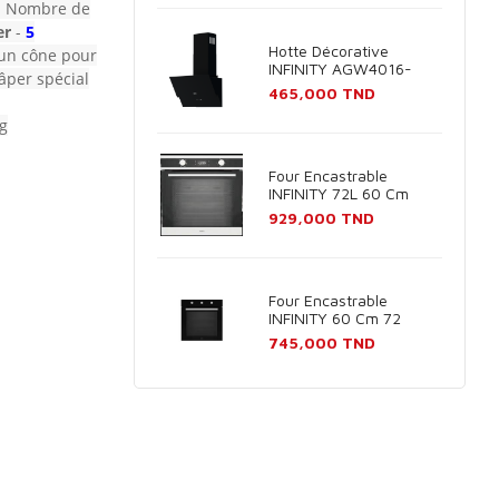
- Nombre de
er
-
5
Hotte Décorative
 un cône pour
INFINITY AGW4016-
âper spécial
60B 60cm - Noir
Prix
465,000 TND
kg
Four Encastrable
INFINITY 72L 60 Cm
Inox
Prix
929,000 TND
Four Encastrable
INFINITY 60 Cm 72
Litres Noir
Prix
745,000 TND