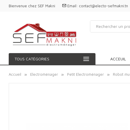
Bienvenue chez SEF Makni
Email:
contact@electo-sefmakni.tn
TOUS CATÉGORIES
ACCEUIL
Accueil
Electroménager
Petit Electroménager
Robot mul