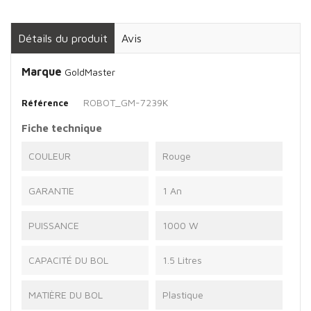
Détails du produit
Avis
Marque
GoldMaster
ROBOT_GM-7239K
Référence
Fiche technique
COULEUR
Rouge
GARANTIE
1 An
PUISSANCE
1000 W
CAPACITÉ DU BOL
1.5 Litres
MATIÈRE DU BOL
Plastique