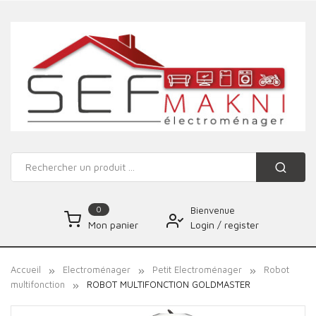
0
Bienvenue
Login
/
register
Mon panier
Accueil
Electroménager
Petit Electroménager
Robot
multifonction
ROBOT MULTIFONCTION GOLDMASTER