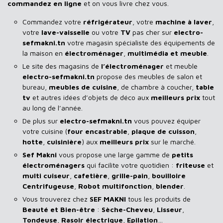
commandez en ligne
et on vous livre chez vous.
Commandez votre
réfrigérateur
, votre
machine à laver
,
votre
lave-vaisselle
ou votre
TV
pas cher sur
electro-
sefmakni.tn
votre magasin spécialiste des équipements de
la maison en
électroménager
,
multimédia et meuble
.
Le site des magasins de
l’électroménager
et meuble
electro-sefmakni.tn
propose des meubles de salon et
bureau,
meubles de cuisine
, de chambre à coucher,
table
tv
et autres idées d’objets de déco aux
meilleurs prix
tout
au long de l’année.
De plus sur
electro-sefmakni.tn
vous pouvez équiper
votre cuisine (
four encastrable
,
plaque de cuisson
,
hotte
,
cuisinière
) aux
meilleurs prix
sur le marché.
Sef Makni
vous propose une large gamme de
petits
électroménagers
qui facilite votre quotidien :
friteuse
et
multi cuiseur
,
cafetière
,
grille-pain
,
bouilloire
Centrifugeuse
,
Robot multifonction
,
blender
.
Vous trouverez chez
SEF MAKNI
tous les produits de
Beauté et Bien-être
:
Sèche-Cheveu
,
Lisseur
,
Tondeuse
,
Rasoir
électrique
,
Epilation
…