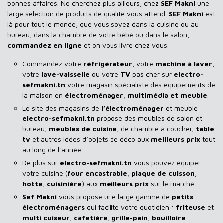
bonnes affaires. Ne cherchez plus ailleurs, chez
SEF Makni
une
large sélection de produits de qualité vous attend.
SEF Makni
est
là pour tout le monde, que vous soyez dans la cuisine ou au
bureau, dans la chambre de votre bébé ou dans le salon,
commandez en ligne
et on vous livre chez vous.
Commandez votre
réfrigérateur
, votre
machine à laver
,
votre
lave-vaisselle
ou votre
TV
pas cher sur
electro-
sefmakni.tn
votre magasin spécialiste des équipements de
la maison en
électroménager
,
multimédia et meuble
.
Le site des magasins de
l’électroménager
et meuble
electro-sefmakni.tn
propose des meubles de salon et
bureau,
meubles de cuisine
, de chambre à coucher,
table
tv
et autres idées d’objets de déco aux
meilleurs prix
tout
au long de l’année.
De plus sur
electro-sefmakni.tn
vous pouvez équiper
votre cuisine (
four encastrable
,
plaque de cuisson
,
hotte
,
cuisinière
) aux
meilleurs prix
sur le marché.
Sef Makni
vous propose une large gamme de
petits
électroménagers
qui facilite votre quotidien :
friteuse
et
multi cuiseur
,
cafetière
,
grille-pain
,
bouilloire