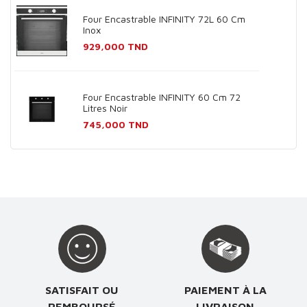
Four Encastrable INFINITY 72L 60 Cm
Inox
Prix
929,000 TND
Four Encastrable INFINITY 60 Cm 72
Litres Noir
Prix
745,000 TND
SATISFAIT OU
PAIEMENT À LA
REMBOURSÉ
LIVRAISON