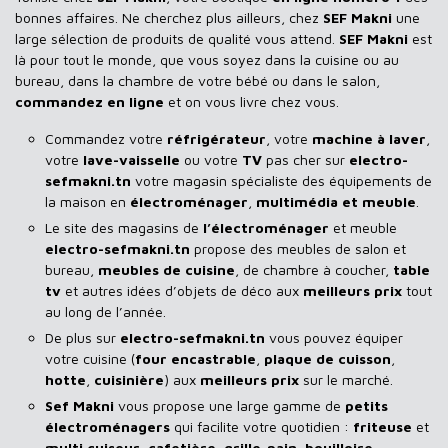
bonnes affaires. Ne cherchez plus ailleurs, chez
SEF Makni
une
large sélection de produits de qualité vous attend.
SEF Makni
est
là pour tout le monde, que vous soyez dans la cuisine ou au
bureau, dans la chambre de votre bébé ou dans le salon,
commandez en ligne
et on vous livre chez vous.
Commandez votre
réfrigérateur
, votre
machine à laver
,
votre
lave-vaisselle
ou votre
TV
pas cher sur
electro-
sefmakni.tn
votre magasin spécialiste des équipements de
la maison en
électroménager
,
multimédia et meuble
.
Le site des magasins de
l’électroménager
et meuble
electro-sefmakni.tn
propose des meubles de salon et
bureau,
meubles de cuisine
, de chambre à coucher,
table
tv
et autres idées d’objets de déco aux
meilleurs prix
tout
au long de l’année.
De plus sur
electro-sefmakni.tn
vous pouvez équiper
votre cuisine (
four encastrable
,
plaque de cuisson
,
hotte
,
cuisinière
) aux
meilleurs prix
sur le marché.
Sef Makni
vous propose une large gamme de
petits
électroménagers
qui facilite votre quotidien :
friteuse
et
multi cuiseur
,
cafetière
,
grille-pain
,
bouilloire