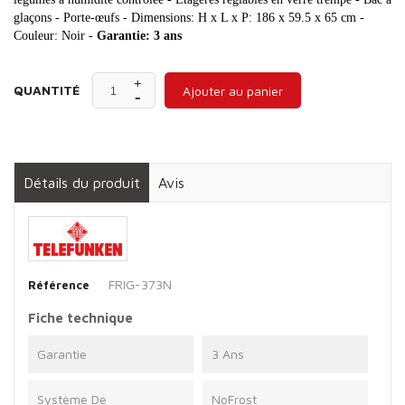
glaçons - Porte-œufs - Dimensions: H x L x P: 186 x 59.5 x 65 cm -
Couleur: Noir -
Garantie: 3 ans
QUANTITÉ
Ajouter au panier
Détails du produit
Avis
FRIG-373N
Référence
Fiche technique
Garantie
3 Ans
Système De
NoFrost