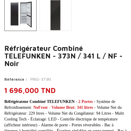
Réfrigérateur Combiné
TELEFUNKEN - 373N / 341 L / NF -
Noir
FRIG-373N
Référence :
1 696,000 TND
Réfrigérateur Combiné TELEFUNKEN
-
2 Portes
- Système de
Refroidissement:
NoFrost
-
Volume Brut: 341 litres
- Volume Net du
Réfrigérateur: 229 litres - Volume Net du Congélateur: 94 Litres - Multi
Cooling Tech - Éclairage: LED - Contrôle électrique de température
(afficheur intérieur) - Alarme de porte - Portes réversibles - Bac à
légumes à humidité contrôlée - Étagères réglables en verre trempé - Bac à