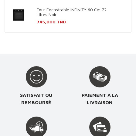
Four Encastrable INFINITY 60 Cm 72
Litres Noir
Prix
745,000 TND
SATISFAIT OU
PAIEMENT À LA
REMBOURSÉ
LIVRAISON