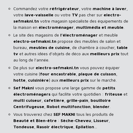
Commandez votre
réfrigérateur
, votre
machine à laver
,
votre
lave-vaisselle
ou votre
TV
pas cher sur
electro-
sefmakni.tn
votre magasin spécialiste des équipements de
la maison en
électroménager
,
multimédia et meuble
.
Le site des magasins de
l’électroménager
et meuble
electro-sefmakni.tn
propose des meubles de salon et
bureau,
meubles de cuisine
, de chambre à coucher,
table
tv
et autres idées d’objets de déco aux
meilleurs prix
tout
au long de l’année.
De plus sur
electro-sefmakni.tn
vous pouvez équiper
votre cuisine (
four encastrable
,
plaque de cuisson
,
hotte
,
cuisinière
) aux
meilleurs prix
sur le marché.
Sef Makni
vous propose une large gamme de
petits
électroménagers
qui facilite votre quotidien :
friteuse
et
multi cuiseur
,
cafetière
,
grille-pain
,
bouilloire
Centrifugeuse
,
Robot multifonction
,
blender
.
Vous trouverez chez
SEF MAKNI
tous les produits de
Beauté et Bien-être
:
Sèche-Cheveu
,
Lisseur
,
Tondeuse
,
Rasoir
électrique
,
Epilation
…