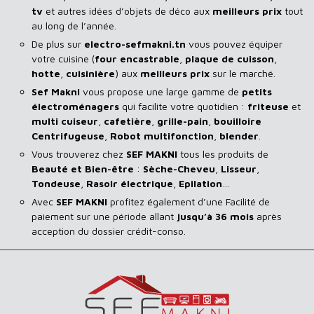
tv
et autres idées d’objets de déco aux
meilleurs prix
tout
au long de l’année.
De plus sur
electro-sefmakni.tn
vous pouvez équiper
votre cuisine (
four encastrable
,
plaque de cuisson
,
hotte
,
cuisinière
) aux
meilleurs prix
sur le marché.
Sef Makni
vous propose une large gamme de
petits
électroménagers
qui facilite votre quotidien :
friteuse
et
multi cuiseur
,
cafetière
,
grille-pain
,
bouilloire
Centrifugeuse
,
Robot multifonction
,
blender
.
Vous trouverez chez
SEF MAKNI
tous les produits de
Beauté et Bien-être
:
Sèche-Cheveu
,
Lisseur
,
Tondeuse
,
Rasoir
électrique
,
Epilation
…
Avec
SEF
MAKNI
profitez également d’une Facilité de
paiement sur une période allant
jusqu’à 36 mois
après
acception du dossier crédit-conso.