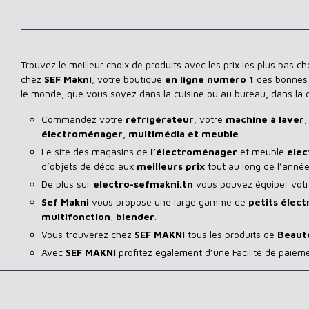
Trouvez le meilleur choix de produits avec les prix les plus bas c
chez
SEF Makni
, votre boutique
en ligne numéro 1
des bonnes a
le monde, que vous soyez dans la cuisine ou au bureau, dans la
Commandez votre
réfrigérateur
, votre
machine à laver
,
électroménager
,
multimédia et meuble
.
Le site des magasins de
l’électroménager
et meuble
elec
d’objets de déco aux
meilleurs prix
tout au long de l’année
De plus sur
electro-sefmakni.tn
vous pouvez équiper votre
Sef Makni
vous propose une large gamme de
petits élec
multifonction
,
blender
.
Vous trouverez chez
SEF MAKNI
tous les produits de
Beaut
Avec
SEF
MAKNI
profitez également d’une Facilité de paiem