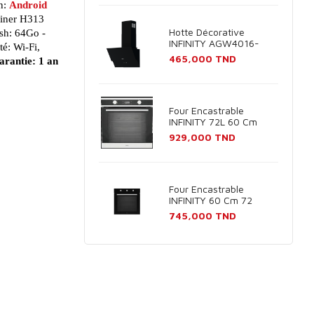
n:
Android
iner H313
Hotte Décorative
h: 64Go -
INFINITY AGW4016-
é: Wi-Fi,
60B 60cm - Noir
Prix
465,000 TND
rantie: 1 an
Four Encastrable
INFINITY 72L 60 Cm
Inox
Prix
929,000 TND
Four Encastrable
INFINITY 60 Cm 72
Litres Noir
Prix
745,000 TND