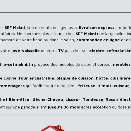
hez
SEF Makni
, site de vente en ligne avec
livraison express
sur toute
ffaires. Ne cherchez plus ailleurs, chez
SEF Makni
une large sélectio
 chambre de votre bébé ou dans le salon,
commandez en ligne
et on
 votre
lave-vaisselle
ou votre
TV
pas cher sur
electro-sefmakni.t
tro-sefmakni.tn
propose des meubles de salon et bureau,
meubles 
.
 cuisine (
four encastrable
,
plaque de cuisson
,
hotte
,
cuisinière
troménagers
qui facilite votre quotidien :
friteuse
et
multi cuiseur
é et Bien-être
:
Sèche-Cheveu
,
Lisseur
,
Tondeuse
,
Rasoir
élect
ent sur une période allant
jusqu’à 36 mois
après acception du dossier