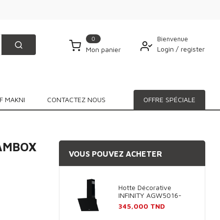
0
Bienvenue
Login
/
register
Mon panier
F MAKNI
CONTACTEZ NOUS
OFFRE SPÉCIALE
SAMBOX
VOUS POUVEZ ACHETER
Hotte Décorative
INFINITY AGW5016-
60B 60cm - Noir
Prix
345,000 TND