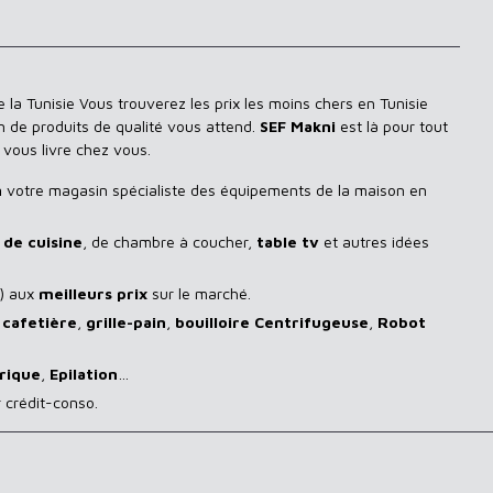
 la Tunisie Vous trouverez les prix les moins chers en Tunisie
n de produits de qualité vous attend.
SEF Makni
est là pour tout
 vous livre chez vous.
n
votre magasin spécialiste des équipements de la maison en
de cuisine
, de chambre à coucher,
table tv
et autres idées
) aux
meilleurs prix
sur le marché.
,
cafetière
,
grille-pain
,
bouilloire Centrifugeuse
,
Robot
rique
,
Epilation
…
 crédit-conso.