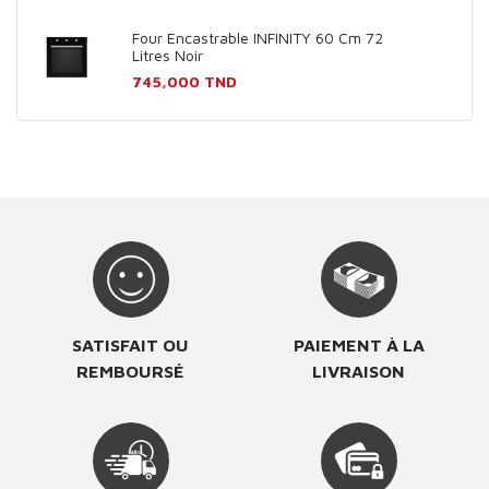
Four Encastrable INFINITY 60 Cm 72
Litres Noir
Prix
745,000 TND
SATISFAIT OU
PAIEMENT À LA
REMBOURSÉ
LIVRAISON