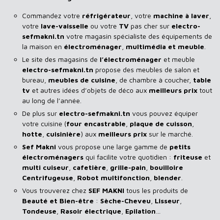
Commandez votre
réfrigérateur
, votre
machine à laver
,
votre
lave-vaisselle
ou votre
TV
pas cher sur
electro-
sefmakni.tn
votre magasin spécialiste des équipements de
la maison en
électroménager
,
multimédia et meuble
.
Le site des magasins de
l’électroménager
et meuble
electro-sefmakni.tn
propose des meubles de salon et
bureau,
meubles de cuisine
, de chambre à coucher,
table
tv
et autres idées d’objets de déco aux
meilleurs prix
tout
au long de l’année.
De plus sur
electro-sefmakni.tn
vous pouvez équiper
votre cuisine (
four encastrable
,
plaque de cuisson
,
hotte
,
cuisinière
) aux
meilleurs prix
sur le marché.
Sef Makni
vous propose une large gamme de
petits
électroménagers
qui facilite votre quotidien :
friteuse
et
multi cuiseur
,
cafetière
,
grille-pain
,
bouilloire
Centrifugeuse
,
Robot multifonction
,
blender
.
Vous trouverez chez
SEF MAKNI
tous les produits de
Beauté et Bien-être
:
Sèche-Cheveu
,
Lisseur
,
Tondeuse
,
Rasoir
électrique
,
Epilation
…