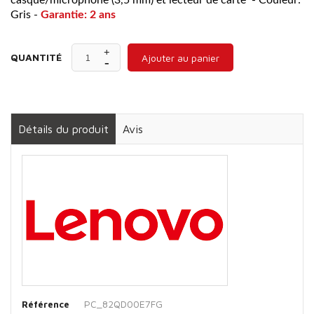
casque/microphone (3,5 mm) et lecteur de carte - Couleur:
Gris -
Garantie: 2 ans
QUANTITÉ
Ajouter au panier
Détails du produit
Avis
PC_82QD00E7FG
Référence