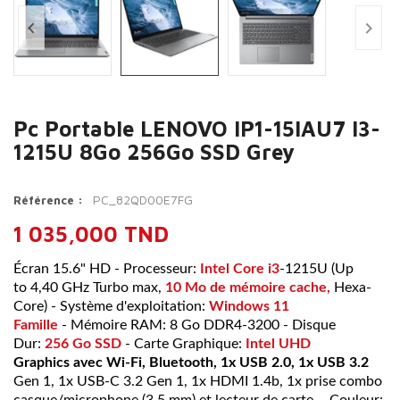


Pc Portable LENOVO IP1-15IAU7 I3-
1215U 8Go 256Go SSD Grey
PC_82QD00E7FG
Référence :
1 035,000 TND
Écran
15.6" HD
- Processeur:
Intel Core
i3
-1215U
(Up
to
4,40 GHz Turbo max
,
10 Mo
de mémoire cache,
Hexa-
Core
) - Système d'exploitation:
Windows 11
Famille
-
Mémoire RAM: 8
Go
DDR4-3200
- Disque
Dur:
256 Go SSD
- Carte Graphique:
Intel UHD
Graphics
avec Wi-Fi, Bluetooth, 1x USB 2.0, 1x USB 3.2
Gen 1, 1x USB-C 3.2 Gen 1, 1x HDMI 1.4b, 1x prise combo