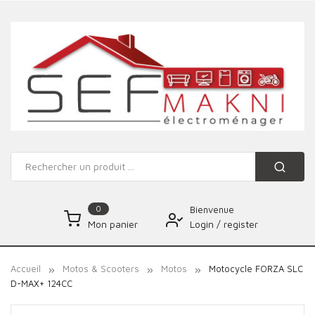
0
Bienvenue
Login
/
register
Mon panier
Accueil
Motos & Scooters
Motos
Motocycle FORZA SLC
D-MAX+ 124CC