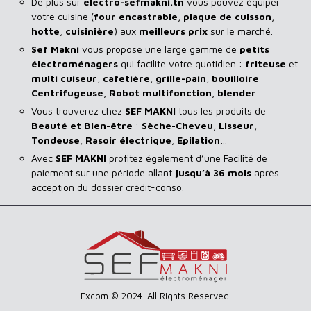
De plus sur
electro-sefmakni.tn
vous pouvez équiper
votre cuisine (
four encastrable
,
plaque de cuisson
,
hotte
,
cuisinière
) aux
meilleurs prix
sur le marché.
Sef Makni
vous propose une large gamme de
petits
électroménagers
qui facilite votre quotidien :
friteuse
et
multi cuiseur
,
cafetière
,
grille-pain
,
bouilloire
Centrifugeuse
,
Robot multifonction
,
blender
.
Vous trouverez chez
SEF MAKNI
tous les produits de
Beauté et Bien-être
:
Sèche-Cheveu
,
Lisseur
,
Tondeuse
,
Rasoir
électrique
,
Epilation
…
Avec
SEF
MAKNI
profitez également d’une Facilité de
paiement sur une période allant
jusqu’à 36 mois
après
acception du dossier crédit-conso.
Excom © 2024. All Rights Reserved.