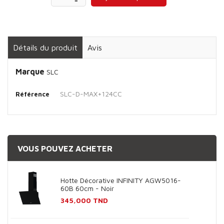
Détails du produit
Avis
Marque
SLC
SLC-D-MAX+124CC
Référence
VOUS POUVEZ ACHETER
Hotte Décorative INFINITY AGW5016-
60B 60cm - Noir
Prix
345,000 TND