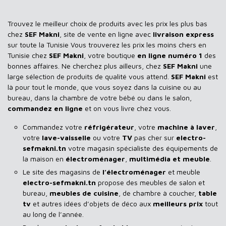
Trouvez le meilleur choix de produits avec les prix les plus bas
chez
SEF Makni
, site de vente en ligne avec
livraison express
sur toute la Tunisie Vous trouverez les prix les moins chers en
Tunisie chez
SEF Makni
, votre boutique
en ligne numéro 1
des
bonnes affaires. Ne cherchez plus ailleurs, chez
SEF Makni
une
large sélection de produits de qualité vous attend.
SEF Makni
est
là pour tout le monde, que vous soyez dans la cuisine ou au
bureau, dans la chambre de votre bébé ou dans le salon,
commandez en ligne
et on vous livre chez vous.
Commandez votre
réfrigérateur
, votre
machine à laver
,
votre
lave-vaisselle
ou votre
TV
pas cher sur
electro-
sefmakni.tn
votre magasin spécialiste des équipements de
la maison en
électroménager
,
multimédia et meuble
.
Le site des magasins de
l’électroménager
et meuble
electro-sefmakni.tn
propose des meubles de salon et
bureau,
meubles de cuisine
, de chambre à coucher,
table
tv
et autres idées d’objets de déco aux
meilleurs prix
tout
au long de l’année.