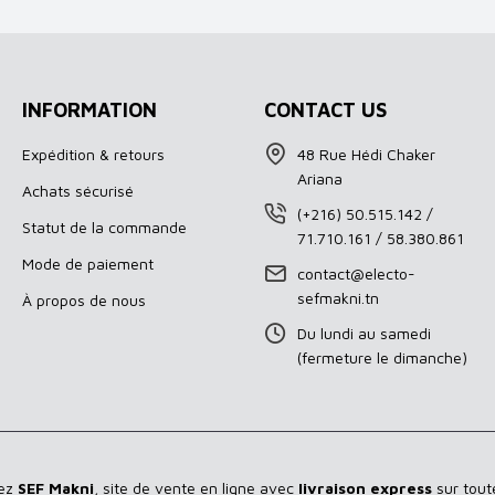
INFORMATION
CONTACT US
Expédition & retours
48 Rue Hédi Chaker
Ariana
Achats sécurisé
(+216) 50.515.142 /
Statut de la commande
71.710.161 / 58.380.861
Mode de paiement
contact@electo-
sefmakni.tn
À propos de nous
Du lundi au samedi
(fermeture le dimanche)
hez
SEF Makni
, site de vente en ligne avec
livraison express
sur toute