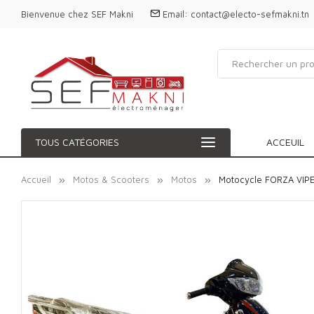
Bienvenue chez SEF Makni
Email:
contact@electo-sefmakni.tn
TOUS CATÉGORIES
ACCEUIL
Accueil
Motos & Scooters
Motos
Motocycle FORZA VIPE