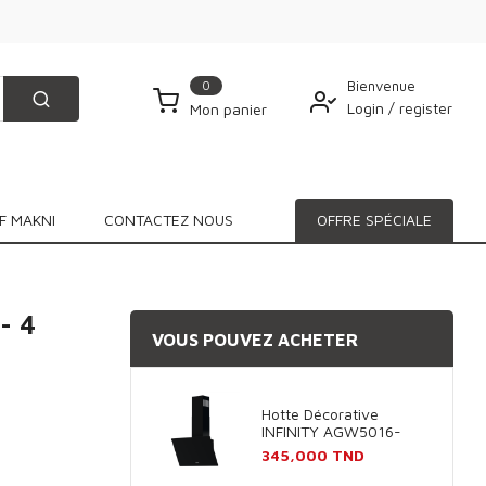
0
Bienvenue
Login
/
register
Mon panier
F MAKNI
CONTACTEZ NOUS
OFFRE SPÉCIALE
- 4
VOUS POUVEZ ACHETER
Hotte Décorative
INFINITY AGW5016-
60B 60cm - Noir
Prix
345,000 TND