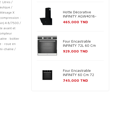
Litres /
aulique /
Hotte Décorative
 Alésage X
INFINITY AGW4016-
 compression :
60B 60cm - Noir
Prix
465,000 TND
min) 4.8/7500 /
te avant et
 Compteur
aîne : boîtier
Four Encastrable
e : roue en
INFINITY 72L 60 Cm
emi-chaîne /
Inox
Prix
929,000 TND
Four Encastrable
INFINITY 60 Cm 72
Litres Noir
Prix
745,000 TND