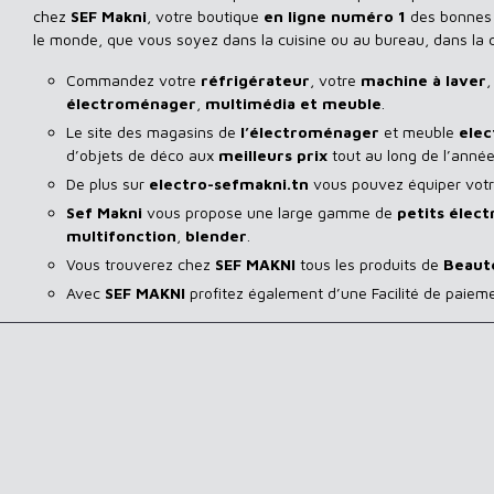
chez
SEF Makni
, votre boutique
en ligne numéro 1
des bonnes a
le monde, que vous soyez dans la cuisine ou au bureau, dans la
Commandez votre
réfrigérateur
, votre
machine à laver
,
électroménager
,
multimédia et meuble
.
Le site des magasins de
l’électroménager
et meuble
elec
d’objets de déco aux
meilleurs prix
tout au long de l’année
De plus sur
electro-sefmakni.tn
vous pouvez équiper votre
Sef Makni
vous propose une large gamme de
petits élec
multifonction
,
blender
.
Vous trouverez chez
SEF MAKNI
tous les produits de
Beaut
Avec
SEF
MAKNI
profitez également d’une Facilité de paiem