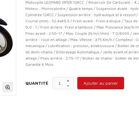
Motocycle LEOPARD VIPER 124CC / Réservoir De Carburant : 4,2 
Moteur : Monocylindre / Quatre temps / Suspension avant : hydr
Cylindrée 124CC / Suspension arrière : hydraulique et à ressort /
Course (mm) : 52,4x49,5 / Frein avant : Frein à disque / Taux de
9,0 : 1 / Frein arrière: Frein à tambour / Max. Puissance (kw/tr/
Pneu avant : 2.50-17 / Max. Couple (N.m/r/min) : 7.0/6000 / Jan
arrière : roue en alliage / Max. Vitesse : ≥75 Km/h / Compteur:
mécanique / Lubrification : pression, éclaboussure / Boîtier de ch
de demi-chaîne / Embrayage Automatique / Jante avant et arrièr
alliage / Pneu arrière : 2.75-17 / Boîtier de chaîne : boîtier de d
Garantie 6 Mois
QUANTITÉ
Ajouter au panier