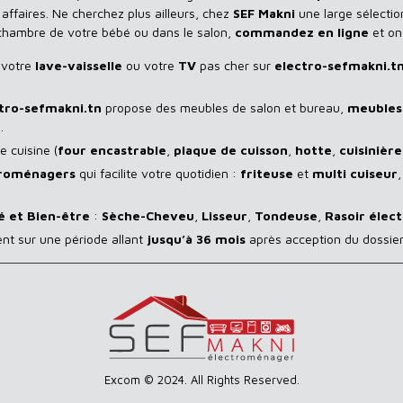
ffaires. Ne cherchez plus ailleurs, chez
SEF Makni
une large sélectio
 chambre de votre bébé ou dans le salon,
commandez en ligne
et on
 votre
lave-vaisselle
ou votre
TV
pas cher sur
electro-sefmakni.t
tro-sefmakni.tn
propose des meubles de salon et bureau,
meubles 
.
 cuisine (
four encastrable
,
plaque de cuisson
,
hotte
,
cuisinière
troménagers
qui facilite votre quotidien :
friteuse
et
multi cuiseur
é et Bien-être
:
Sèche-Cheveu
,
Lisseur
,
Tondeuse
,
Rasoir
élect
ent sur une période allant
jusqu’à 36 mois
après acception du dossier
Excom © 2024. All Rights Reserved.