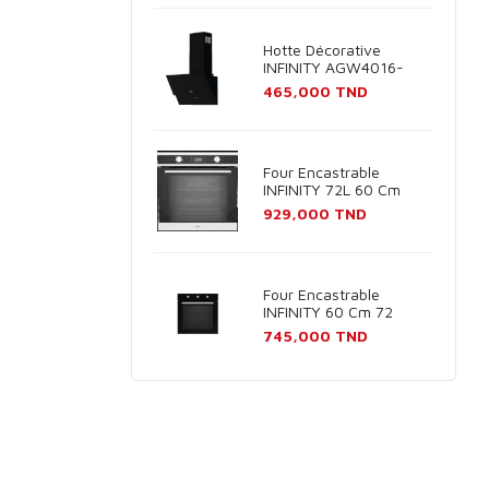
Hotte Décorative
INFINITY AGW4016-
60B 60cm - Noir
Prix
465,000 TND
Four Encastrable
INFINITY 72L 60 Cm
Inox
Prix
929,000 TND
Four Encastrable
INFINITY 60 Cm 72
Litres Noir
Prix
745,000 TND