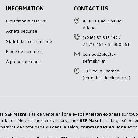
INFORMATION
CONTACT US
Expédition & retours
48 Rue Hédi Chaker
Ariana
Achats sécurisé
(+216) 50.515.142 /
Statut de la commande
71.710.161 / 58.380.861
Mode de paiement
contact@electo-
sefmakni.tn
À propos de nous
Du lundi au samedi
(fermeture le dimanche)
hez
SEF Makni
, site de vente en ligne avec
livraison express
sur toute
ffaires. Ne cherchez plus ailleurs, chez
SEF Makni
une large sélectio
 chambre de votre bébé ou dans le salon,
commandez en ligne
et on