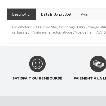
Description
Détails du produit
Avis
Cyclomoteur FTM Future Star, Cylindrage 110CC, Charge utile:
carburateur .Ambrayage: automatique .Type de frein: AV /
SATISFAIT OU REMBOURSÉ
PAIEMENT À LA L