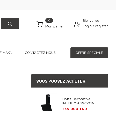
0
Bienvenue
Login
/
register
Mon panier
F MAKNI
CONTACTEZ NOUS
OFFRE SPÉCIALE
VOUS POUVEZ ACHETER
Hotte Décorative
INFINITY AGW5016-
60B 60cm - Noir
Prix
345,000 TND