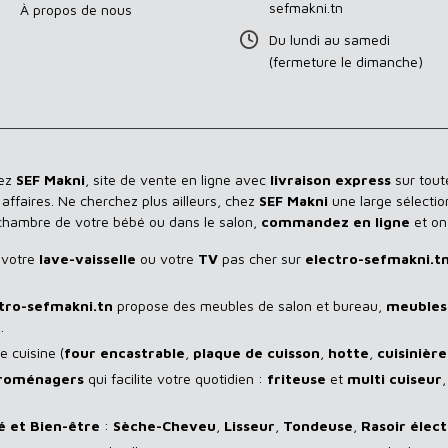
sefmakni.tn
À propos de nous
Du lundi au samedi
(fermeture le dimanche)
hez
SEF Makni
, site de vente en ligne avec
livraison express
sur toute
ffaires. Ne cherchez plus ailleurs, chez
SEF Makni
une large sélectio
 chambre de votre bébé ou dans le salon,
commandez en ligne
et on
 votre
lave-vaisselle
ou votre
TV
pas cher sur
electro-sefmakni.t
tro-sefmakni.tn
propose des meubles de salon et bureau,
meubles 
.
 cuisine (
four encastrable
,
plaque de cuisson
,
hotte
,
cuisinière
troménagers
qui facilite votre quotidien :
friteuse
et
multi cuiseur
é et Bien-être
:
Sèche-Cheveu
,
Lisseur
,
Tondeuse
,
Rasoir
élect