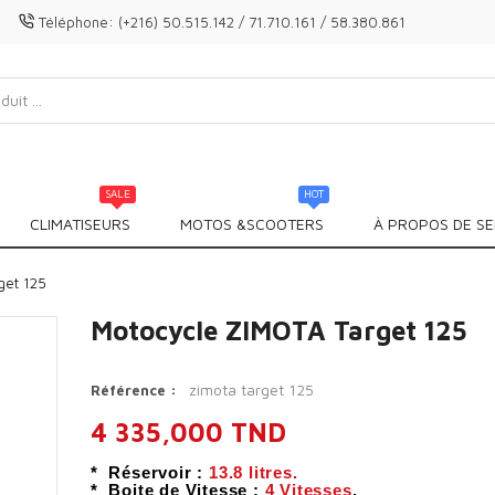
Téléphone:
(+216) 50.515.142 / 71.710.161 / 58.380.861
SALE
HOT
CLIMATISEURS
MOTOS &SCOOTERS
À PROPOS DE SE
get 125
Motocycle ZIMOTA Target 125
zimota target 125
Référence :
4 335,000 TND
* Réservoir :
13.8 litres.
* Boite de Vitesse :
4 Vitesses
.