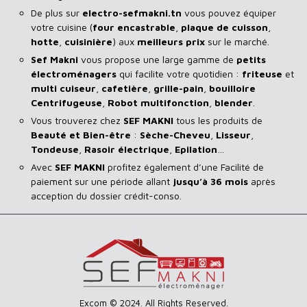
De plus sur
electro-sefmakni.tn
vous pouvez équiper
votre cuisine (
four encastrable
,
plaque de cuisson
,
hotte
,
cuisinière
) aux
meilleurs prix
sur le marché.
Sef Makni
vous propose une large gamme de
petits
électroménagers
qui facilite votre quotidien :
friteuse
et
multi cuiseur
,
cafetière
,
grille-pain
,
bouilloire
Centrifugeuse
,
Robot multifonction
,
blender
.
Vous trouverez chez
SEF MAKNI
tous les produits de
Beauté et Bien-être
:
Sèche-Cheveu
,
Lisseur
,
Tondeuse
,
Rasoir
électrique
,
Epilation
…
Avec
SEF
MAKNI
profitez également d’une Facilité de
paiement sur une période allant
jusqu’à 36 mois
après
acception du dossier crédit-conso.
Excom © 2024. All Rights Reserved.