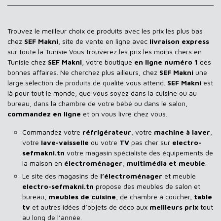
Trouvez le meilleur choix de produits avec les prix les plus bas
chez
SEF Makni
, site de vente en ligne avec
livraison express
sur toute la Tunisie Vous trouverez les prix les moins chers en
Tunisie chez
SEF Makni
, votre boutique
en ligne numéro 1
des
bonnes affaires. Ne cherchez plus ailleurs, chez
SEF Makni
une
large sélection de produits de qualité vous attend.
SEF Makni
est
là pour tout le monde, que vous soyez dans la cuisine ou au
bureau, dans la chambre de votre bébé ou dans le salon,
commandez en ligne
et on vous livre chez vous.
Commandez votre
réfrigérateur
, votre
machine à laver
,
votre
lave-vaisselle
ou votre
TV
pas cher sur
electro-
sefmakni.tn
votre magasin spécialiste des équipements de
la maison en
électroménager
,
multimédia et meuble
.
Le site des magasins de
l’électroménager
et meuble
electro-sefmakni.tn
propose des meubles de salon et
bureau,
meubles de cuisine
, de chambre à coucher,
table
tv
et autres idées d’objets de déco aux
meilleurs prix
tout
au long de l’année.