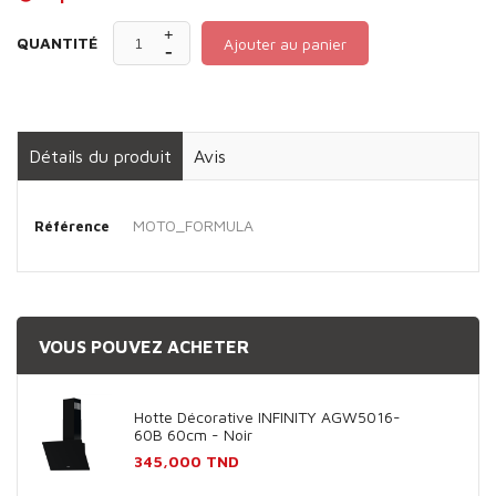
QUANTITÉ
Ajouter au panier
Détails du produit
Avis
MOTO_FORMULA
Référence
VOUS POUVEZ ACHETER
Hotte Décorative INFINITY AGW5016-
60B 60cm - Noir
Prix
345,000 TND