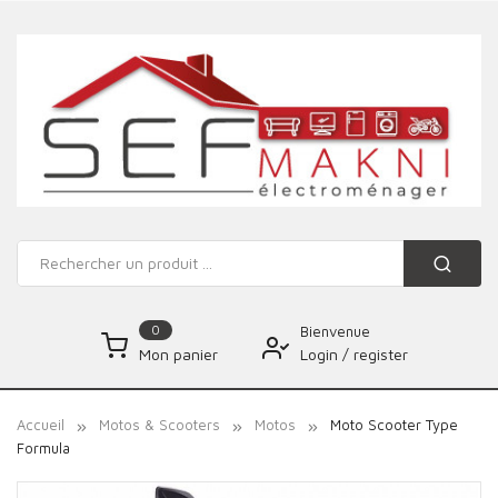
0
Bienvenue
Login
/
register
Mon panier
Accueil
Motos & Scooters
Motos
Moto Scooter Type
Formula